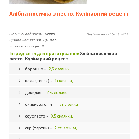
Хлібна косичка з песто. Кулінарний рецепт
Рівень складності:
Легко
Опубліковано 27/03/2013
Цінова категорія:
Дешево
Кількість порцій:
8
Інгредієнти для приготування:
Хлібна косичка з
песто. Кулінарний рецепт
борошно -
2,5 склянки,
вода (тепла) -
1 склянка,
дріжджі -
2 ч. ложки,
оливкова олія -
1 ст. ложка,
соус песто -
0,5 склянки,
сир (тертий) -
2 ст. ложки,