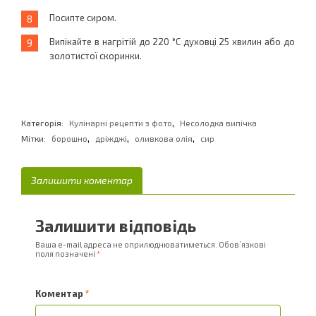
Посипте сиром.
Випікайте в нагрітій до 220 °C духовці 25 хвилин або до
золотистої скоринки.
,
Категорія:
Кулінарні рецепти з фото
Несолодка випічка
,
,
,
Мітки:
борошно
дріжджі
оливкова олія
сир
Залишити коментар
Залишити відповідь
Ваша e-mail адреса не оприлюднюватиметься.
Обов’язкові
поля позначені
*
Коментар
*