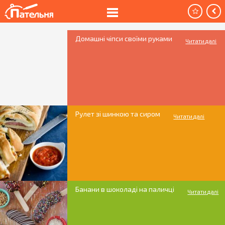
Домашні чіпси своїми руками
Читати далі
Рулет зі шинкою та сиром
Читати далі
Банани в шоколаді на паличці
Читати далі