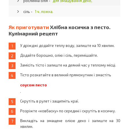
рослинна олія -
для змащування деко,
сіль -
1 ч. ложка.
Як приготувати
Хлібна косичка з песто.
Кулінарний рецепт
У дріжджі додайте теплу воду, залиште на 10 хвилин.
Додайте борошно, олію і сіль, перемішайте.
Замісіть тісто і залиште на деякий час у теплому місці.
Тісто розкатайте в великий прямокутник і змастіть
соусом песто
.
Скрутіть в рулет і защипніть краї.
Розріжте «ковбаску» по середині і скрутіть в косичку.
Викладіть на змащене олією деко і залиште на 30
хвилин.