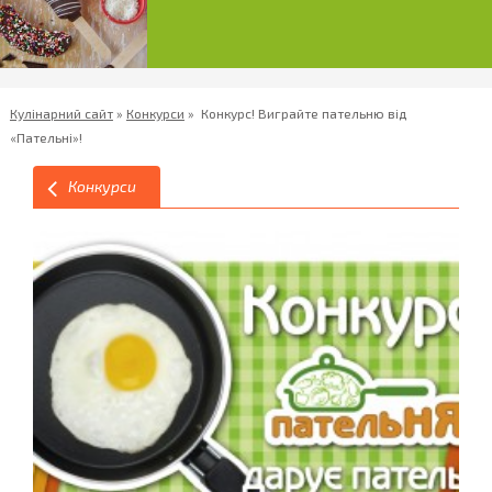
Кулінарний сайт
»
Конкурси
»
Конкурс! Виграйте пательню від
«Пательні»!
Конкурси