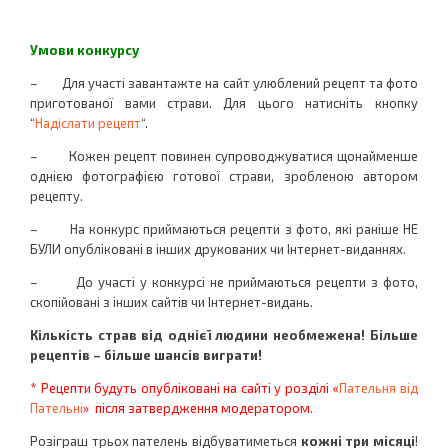
Умови конкурсу
– Для участі завантажте на сайт улюблений рецепт та фото
приготованої вами страви. Для цього натисніть кнопку
“
Надіслати рецепт
“.
– Кожен рецепт повинен супроводжуватися щонайменше
однією фотографією готової страви, зробленою автором
рецепту.
– На конкурс приймаються рецепти з фото, які раніше НЕ
БУЛИ опубліковані в інших друкованих чи Інтернет-виданнях.
– До участі у конкурсі не приймаються рецепти з фото,
скопійовані з інших сайтів чи Інтернет-видань.
Кількість страв від однієї людини необмежена! Більше
рецептів – більше шансів виграти!
* Рецепти будуть опубліковані на сайті у розділі «
Пательня від
Пательні
» після затвердження модератором.
Розіграш трьох пателень відбуватиметься
кожні три місяці
!