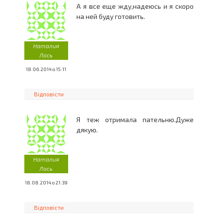
А я все еще жду,надеюсь и я скоро
на ней буду готовить.
Наталия
Лось
18.06.2014 о 15:11
Відповісти
Я теж отримала пательню.Дуже
дякую.
Наталия
Лось
18.08.2014 о 21:39
Відповісти