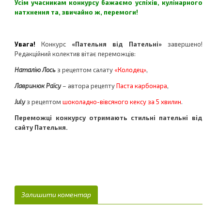
Усім учасникам конкурсу бажаємо успіхів, кулінарного
натхнення та, звичайно ж, перемоги!
Увага!
Конкурс
«Пательня від Пательні»
завершено!
Редакційний колектив вітає переможців:
Наталію Лось
з рецептом салату
«Колодец»
,
Лавринюк Раїсу
– автора рецепту
Паста карбонара
,
July
з рецептом
шоколадно-вівсяного кексу за 5 хвилин
.
Переможці конкурсу отримають стильні пательні від
сайту Пательня.
Залишити коментар