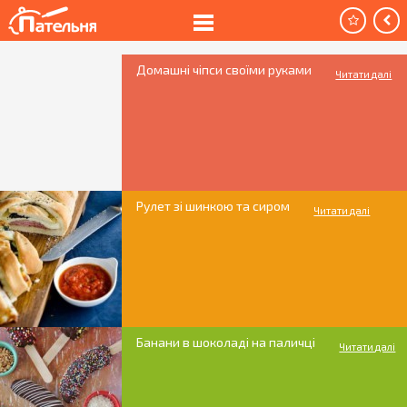
Домашні чіпси своїми руками
Читати далі
Рулет зі шинкою та сиром
Читати далі
Банани в шоколаді на паличці
Читати далі