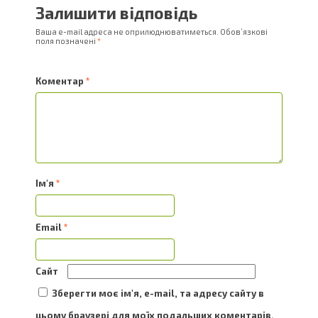
Залишити відповідь
Ваша e-mail адреса не оприлюднюватиметься.
Обов’язкові
поля позначені
*
Коментар
*
Ім'я
*
Email
*
Сайт
Зберегти моє ім'я, e-mail, та адресу сайту в
цьому браузері для моїх подальших коментарів.