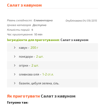
Салат з кавуном
Рівень складності:
Елементарно
Опубліковано 04/09/2015
Цінова категорія:
Доступно
Кількість порцій:
4
Час приготування:
10 min
Інгредієнти для приготування:
Салат з кавуном
кавун -
200 г
помідори -
2 шт.
огірки -
2 шт.
оливкова олія -
1-2 ст.л.
базилік, цибуля зелена, сіль.
Як приготувати
Салат з кавуном
Готуємо так: