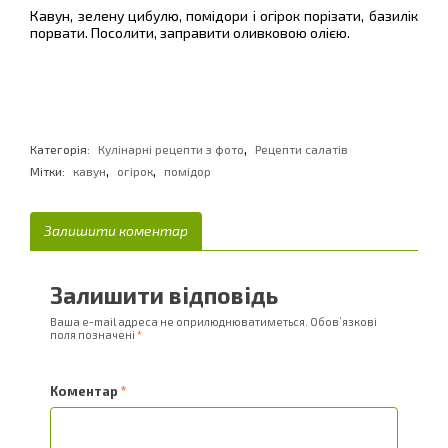
Кавун, зелену цибулю, помідори і огірок порізати, базилік
порвати. Посолити, заправити оливковою олією.
,
Категорія:
Кулінарні рецепти з фото
Рецепти салатів
,
,
Мітки:
кавун
огірок
помідор
Залишити коментар
Залишити відповідь
Ваша e-mail адреса не оприлюднюватиметься.
Обов’язкові
поля позначені
*
Коментар
*