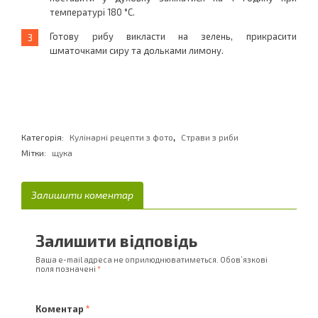
температурі 180 °С.
Готову рибу викласти на зелень, прикрасити
шматочками сиру та дольками лимону.
,
Категорія:
Кулінарні рецепти з фото
Страви з риби
Мітки:
щука
Залишити коментар
Залишити відповідь
Ваша e-mail адреса не оприлюднюватиметься.
Обов’язкові
поля позначені
*
Коментар
*