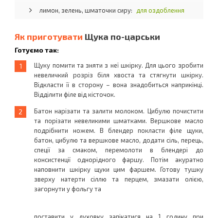
лимон, зелень, шматочки сиру:
для оздоблення
Як приготувати
Щука по-царськи
Готуємо так:
Щуку помити та зняти з неї шкірку. Для цього зробити
невеличкий розріз біля хвоста та стягнути шкірку.
Відкласти її в сторону – вона знадобиться наприкінці.
Відділити філе від кісточок.
Батон нарізати та залити молоком. Цибулю почистити
та порізати невеликими шматками. Вершкове масло
подрібнити ножем. В блендер покласти філе щуки,
батон, цибулю та вершкове масло, додати сіль, перець,
спеції за смаком, перемолоти в блендері до
консистенції однорідного фаршу. Потім акуратно
наповнити шкірку щуки цим фаршем. Готову тушку
зверху натерти сіллю та перцем, змазати олією,
загорнути у фольгу та
поставити у духовку запікатися на 1 годину при