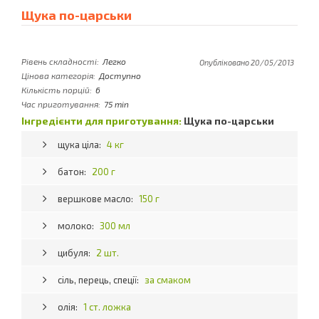
Щука по-царськи
Рівень складності:
Легко
Опубліковано 20/05/2013
Цінова категорія:
Доступно
Кількість порцій:
6
Час приготування:
75 min
Інгредієнти для приготування:
Щука по-царськи
щука ціла:
4 кг
батон:
200 г
вершкове масло:
150 г
молоко:
300 мл
цибуля:
2 шт.
сіль, перець, спеції:
за смаком
олія:
1 ст. ложка