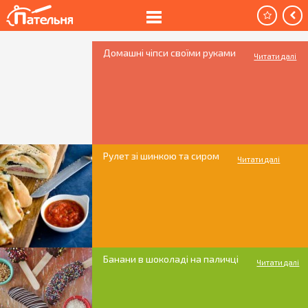
Домашні чіпси своїми руками
Читати далі
Рулет зі шинкою та сиром
Читати далі
Банани в шоколаді на паличці
Читати далі