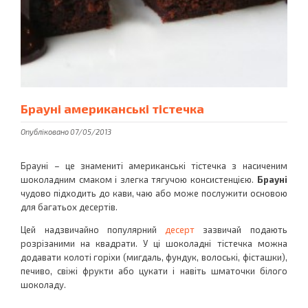
Брауні американські тістечка
Опубліковано 07/05/2013
Брауні – це знамениті американські тістечка з насиченим
шоколадним смаком і злегка тягучою консистенцією.
Брауні
чудово підходить до кави, чаю або може послужити основою
для багатьох десертів.
Цей надзвичайно популярний
десерт
зазвичай подають
розрізаними на квадрати. У ці шоколадні тістечка можна
додавати колоті горіхи (мигдаль, фундук, волоські, фісташки),
печиво, свіжі фрукти або цукати і навіть шматочки білого
шоколаду.