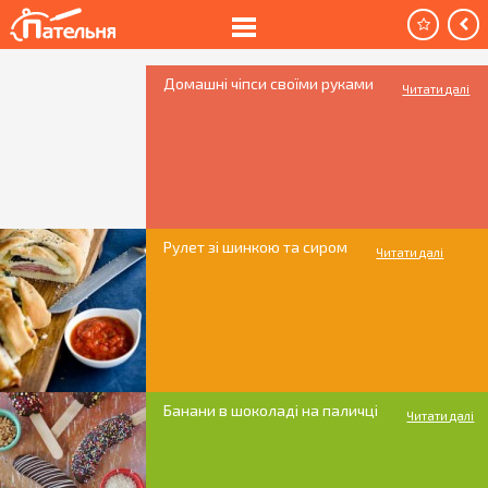
Домашні чіпси своїми руками
Читати далі
Рулет зі шинкою та сиром
Читати далі
Банани в шоколаді на паличці
Читати далі