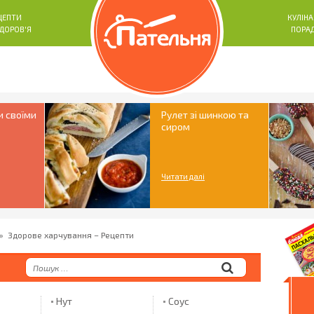
ЦЕПТИ
КУЛІНА
ЗДОРОВ'Я
ПОРА
и своїми
Рулет зі шинкою та
сиром
Читати далі
»
Здорове харчування – Рецепти
Нут
Соус