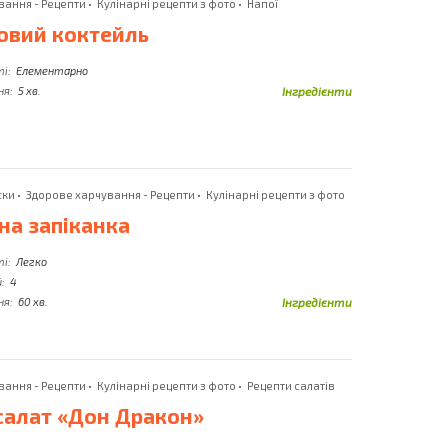
вання - Рецепти
•
Кулінарні рецепти з фото
•
Напої
Імбир
Солоні Огірки
овий коктейль
Індичка
Сом
Інжир
ті:
Елементарно
Сосиски
ня:
5 хв.
Інгредієнти
ски
•
Здорове харчування - Рецепти
•
Кулінарні рецепти з фото
на запіканка
ті:
Легко
:
4
ня:
60 хв.
Інгредієнти
вання - Рецепти
•
Кулінарні рецепти з фото
•
Рецепти салатів
салат «Дон Дракон»