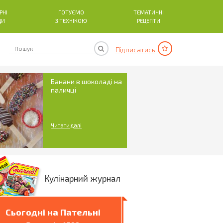
РНІ
ГОТУЄМО
ТЕМАТИЧНІ
ДИ
З ТЕХНІКОЮ
РЕЦЕПТИ
Підписатись
Банани в шоколаді на
паличці
Читати далі
Кулінарний журнал
Сьогодні на Пательні