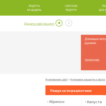
РЕЦЕПТИ
СВЯТКОВІ
РЕ
НА ЩОДЕНЬ
РЕЦЕПТИ
ДЛЯ 
Додати свій рецепт
Домашні чіпс
руками
Читати далі
Кулінарний сайт
»
Кулінарні рецепти з фото
Пошук за інгредієнтами
Капуста
Абрикоси