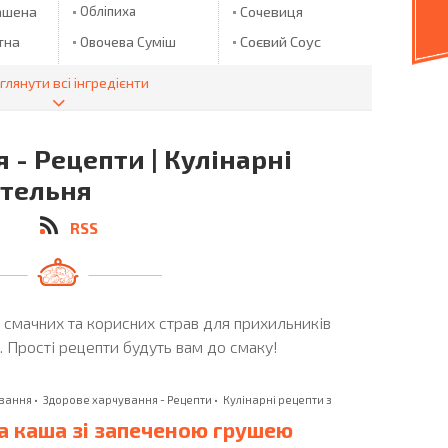
ашена
Обліпиха
Сочевиця
Соєвий Соус
тна
Овочева Суміш
Огірки
Спагетті
глянути всі інгредієнти
анна
Огірки
Спаржа
лички
Мариновані
Спирт
Огірок
 - Рецепти | Кулінарні
Стручкова
Квасоля
Ожина
ательня
Окунь
Сулугуни
 Пюре
RSS
Оливки
Сулугуні
Оливкова Олія
Суниця
пуста
Олія
Сухарики
іхи
и смачних та корисних страв для прихильників
Олія ТМ "ECO
Сухофрукти
OLIO"
 Прості рецепти будуть вам до смаку!
Сушені Груші
Опеньки
Сушені Яблука
Оселедець
ування
•
Здорове харчування - Рецепти
•
Кулінарні рецепти з
Сьомга
 каша зі запеченою грушею
Пармезан
Талапія