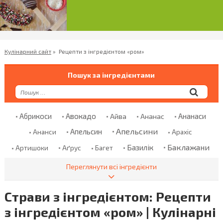
Кулінарний сайт
»
Рецепти з інгредієнтом «ром»
Пошук за інгредієнтами
Абрикоси
Авокадо
Ананаси
Айва
Ананас
Апельсини
Апельсин
Ананси
Арахіс
Баклажани
Базилік
Аґрус
Артишоки
Багет
Банани
Баранина
Банан
Безглютенове Борошно
Переглянути всі інгредієнти
Болгарський Перець
Бекон
Бклажани
Страви з інгредієнтом: Рецепти
Борошно
Броколі
Бринза
Бренді
Броколи
з інгредієнтом «ром» | Кулінарні
Брусниця
Брюссельська Капуста
Булгур
Булка