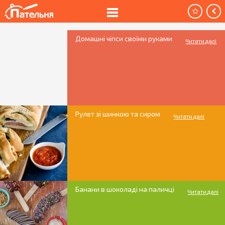
Домашні чіпси своїми руками
Читати далі
Рулет зі шинкою та сиром
Читати далі
Банани в шоколаді на паличці
Читати далі