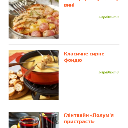
вині
Інгредієнти
Класичне сирне
фондю
Інгредієнти
Глінтвейн «Полум’я
пристрасті»