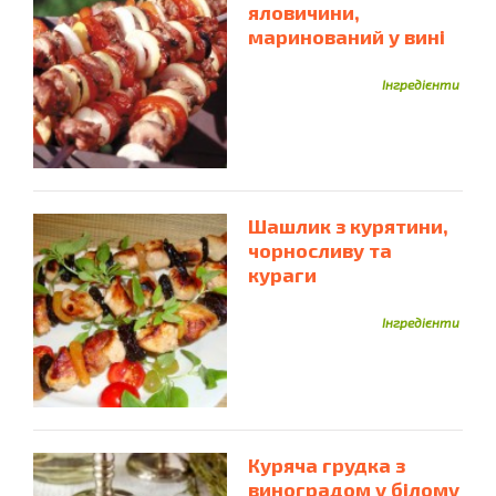
яловичини,
маринований у вині
Інгредієнти
Шашлик з курятини,
чорносливу та
кураги
Інгредієнти
Куряча грудка з
виноградом у білому