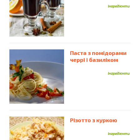
Інгредієнти
Паста з помідорами
черрі і базиліком
Інгредієнти
Різотто з куркою
Інгредієнти