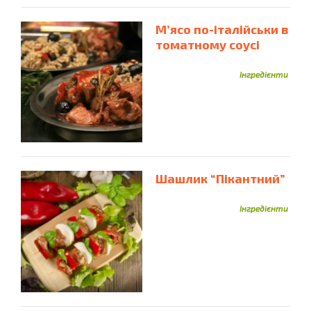
М’ясо по-італійськи в
томатному соусі
Інгредієнти
Шашлик “Пікантний”
Інгредієнти