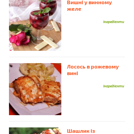
Вишні у винному
желе
Інгредієнти
Лосось в рожевому
вині
Інгредієнти
Шашлик із