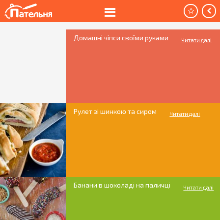
Домашні чіпси своїми руками
Читати далі
Рулет зі шинкою та сиром
Читати далі
Банани в шоколаді на паличці
Читати далі