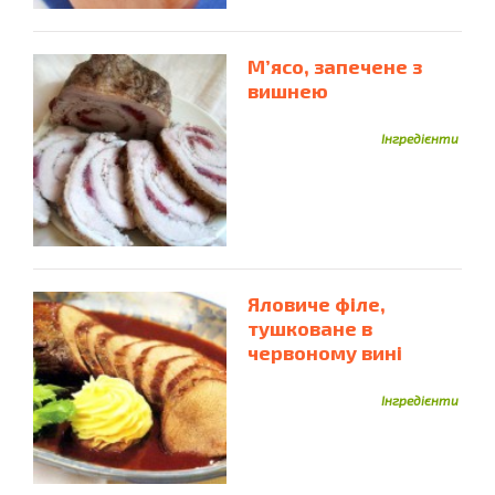
Яловичий Фарш
Яловичина
Ікра Минтая
Імбир
Індичка
Інжир
М’ясо, запечене з
вишнею
Інгредієнти
Яловиче філе,
тушковане в
червоному вині
Інгредієнти