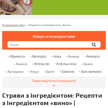
Кулінарний сайт
»
Рецепти з інгредієнтом «вино»
Пошук за інгредієнтами
Абрикоси
Авокадо
Ананаси
Айва
Ананас
Апельсини
Апельсин
Ананси
Арахіс
Баклажани
Базилік
Аґрус
Артишоки
Багет
Банани
Баранина
Банан
Безглютенове Борошно
Переглянути всі інгредієнти
Болгарський Перець
Бекон
Бклажани
Страви з інгредієнтом: Рецепти
Борошно
Броколі
Бринза
Бренді
Броколи
з інгредієнтом «вино» |
Брусниця
Брюссельська Капуста
Булгур
Булка