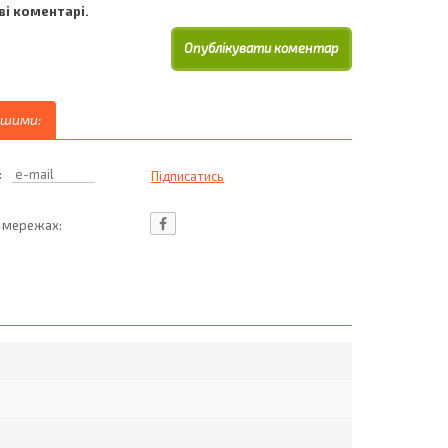
і коментарі.
ршими:
:
ц мережах: