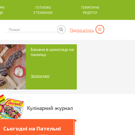
РНІ
ГОТУЄМО
ТЕМАТИЧНІ
ДИ
З ТЕХНІКОЮ
РЕЦЕПТИ
Підписатись
Банани в шоколаді на
паличці
Читати далі
Кулінарний журнал
Сьогодні на Пательні