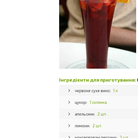
Інгредієнти для приготування:
червоне сухе вино:
1 л
цукор:
1 склянка
апельсини:
2 шт.
лимони:
2 шт.
консервовані персики:
2 шт.