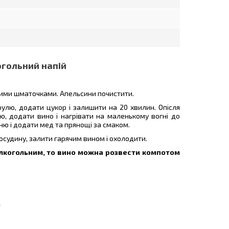
огольний напій
кими шматочками. Апельсини почистити.
рулю, додати цукор і залишити на 20 хвилин. Опісля
ю, додати вино і нагрівати на маленькому вогні до
ню і додати мед та прянощі за смаком.
посудину, залити гарячим вином і охолодити.
алкогольним, то вино можна розвести компотом
ї