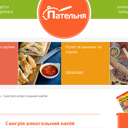
ЦЕПТИ
КУЛІНА
ЗДОРОВ'Я
ПОРА
и своїми
Рулет зі шинкою та
сиром
Читати далі
»
Cангрія алкогольний напій
Cангрія алкогольний напій