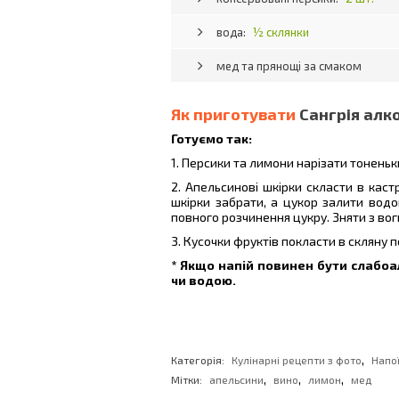
вода:
½ склянки
мед та прянощі за смаком
Як приготувати
Cангрія алк
Готуємо так:
1. Персики та лимони нарізати тонень
2. Апельсинові шкірки скласти в каст
шкірки забрати, а цукор залити водо
повного розчинення цукру. Зняти з вог
3. Кусочки фруктів покласти в скляну 
* Якщо напій повинен бути слабо
чи водою.
,
Категорія:
Кулінарні рецепти з фото
Напо
,
,
,
Мітки:
апельсини
вино
лимон
мед