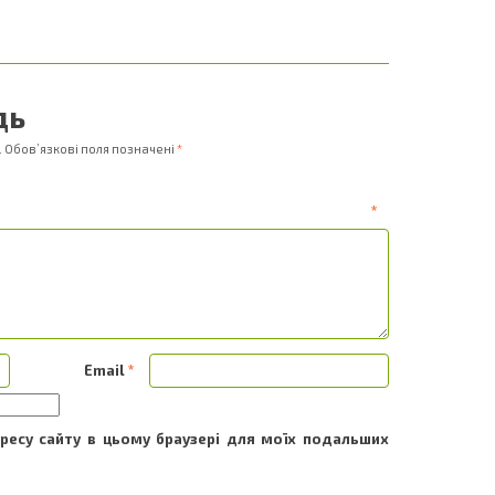
дь
.
Обов’язкові поля позначені
*
ентар
*
Email
*
адресу сайту в цьому браузері для моїх подальших