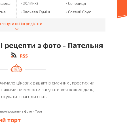
ашена
Обліпиха
Сочевиця
Соєвий Соус
тна
Овочева Суміш
Огірки
Спагетті
глянути всі інгредієнти
анна
Огірки
Спаржа
лички
Мариновані
Спирт
Огірок
і рецепти з фото - Пательня
Стручкова
Квасоля
Ожина
RSS
Окунь
Сулугуни
 Пюре
Оливки
Сулугуні
Оливкова Олія
Суниця
пуста
чимало цікавих рецептів смачних , простих чи
Олія
Сухарики
іхи
в, якими ви можете ласувати хоч кожен день,
Олія ТМ "ECO
Сухофрукти
готувати з нагоди свят.
OLIO"
Сушені Груші
Опеньки
Сушені Яблука
нарні рецепти з фото
•
Торт
Оселедець
Сьомга
ий торт
Пармезан
Талапія