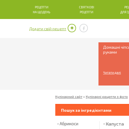
РЕЦЕПТИ
СВЯТКОВІ
РЕ
НА ЩОДЕНЬ
РЕЦЕПТИ
ДЛЯ 
Додати свій рецепт
Домашні чіпс
руками
Читати далі
Кулінарний сайт
»
Кулінарні рецепти з фото
Пошук за інгредієнтами
Капуста
Абрикоси