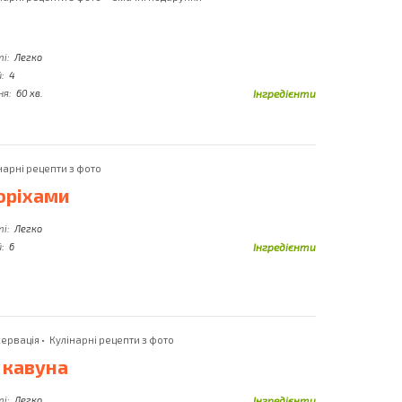
Імбир
Солоні Огірки
Індичка
Сом
ті:
Легко
Інжир
Сосиски
:
4
ня:
60 хв.
Інгредієнти
нарні рецепти з фото
горіхами
ті:
Легко
:
6
Інгредієнти
ервація
•
Кулінарні рецепти з фото
 кавуна
ті:
Легко
Інгредієнти