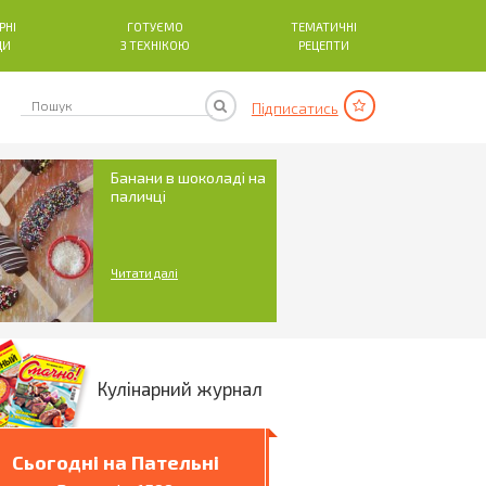
РНІ
ГОТУЄМО
ТЕМАТИЧНІ
ДИ
З ТЕХНІКОЮ
РЕЦЕПТИ
Підписатись
Банани в шоколаді на
паличці
Читати далі
Кулінарний журнал
Сьогодні на Пательні