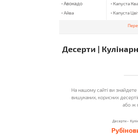
Авокадо
Капуста Кв
Айва
Капуста Цві
Ананас
Капуста
Пере
Червонокач
Ананаси
Карабові Па
Ананси
Карамельні
Десерти | Кулінарн
Апельсин
Цукерки
Картопля
Апельсини
Арахіс
Картопляне
Квасоля
Артишоки
Аґрус
Квашена Ка
На нашому сайті ви знайдете 
Багет
Кедрові Гор
вишуканих, корисних десерті
або ж 
Базилік
Кетчуп
Баклажани
Кефір
Десерти
•
Кулі
Банан
Кисіль
Рубінов
Банани
Ковбаса