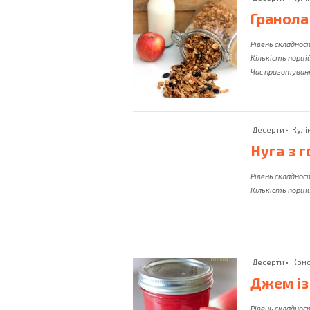
Гранола
Камбала
Насіння
Соняшника
Каннеллоні
Рівень складнос
Нектарини
Каперси
Кількість порцій
Норі
Час приготуван
Десерти
•
Кулі
Нуга з 
Рівень складнос
Кількість порцій
Десерти
•
Конс
Джем із
Рівень складнос