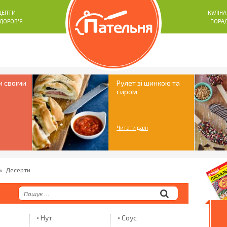
ЦЕПТИ
КУЛІНА
ЗДОРОВ'Я
ПОРА
и своїми
Рулет зі шинкою та
сиром
Читати далі
»
Десерти
Нут
Соус