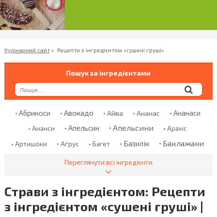
Кулінарний сайт
»
Рецепти з інгредієнтом «сушені груші»
Пошук за інгредієнтами
Абрикоси
Авокадо
Ананаси
Айва
Ананас
Апельсини
Апельсин
Ананси
Арахіс
Баклажани
Базилік
Аґрус
Артишоки
Багет
Банани
Баранина
Банан
Безглютенове Борошно
Переглянути всі інгредієнти
Болгарський Перець
Бекон
Бклажани
Страви з інгредієнтом: Рецепти
Борошно
Броколі
Бринза
Бренді
Броколи
з інгредієнтом «сушені груші» |
Брусниця
Брюссельська Капуста
Булгур
Булка