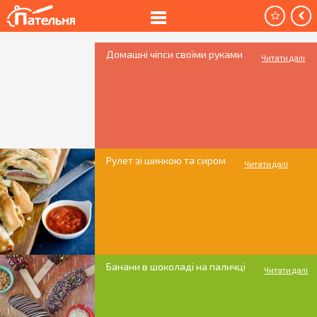
Домашні чіпси своїми руками
Читати далі
Рулет зі шинкою та сиром
Читати далі
Банани в шоколаді на паличці
Читати далі