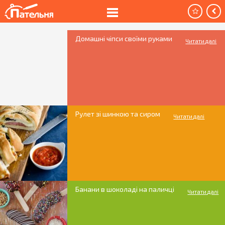
Домашні чіпси своїми руками
Читати далі
Рулет зі шинкою та сиром
Читати далі
Банани в шоколаді на паличці
Читати далі