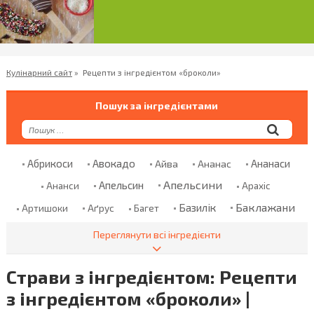
Кулінарний сайт
»
Рецепти з інгредієнтом «броколи»
Пошук за інгредієнтами
Абрикоси
Авокадо
Ананаси
Айва
Ананас
Апельсини
Апельсин
Ананси
Арахіс
Баклажани
Базилік
Аґрус
Артишоки
Багет
Банани
Баранина
Банан
Безглютенове Борошно
Переглянути всі інгредієнти
Болгарський Перець
Бекон
Бклажани
Страви з інгредієнтом: Рецепти
Борошно
Броколі
Бринза
Бренді
Броколи
з інгредієнтом «броколи» |
Брусниця
Брюссельська Капуста
Булгур
Булка