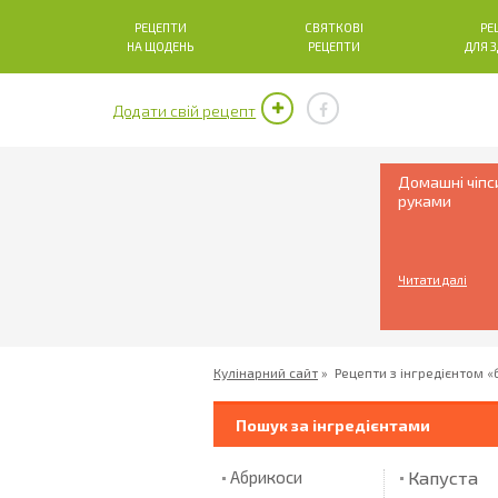
РЕЦЕПТИ
СВЯТКОВІ
РЕ
НА ЩОДЕНЬ
РЕЦЕПТИ
ДЛЯ 
Додати свій рецепт
Домашні чіпс
руками
Читати далі
Кулінарний сайт
»
Рецепти з інгредієнтом 
Пошук за інгредієнтами
Капуста
Абрикоси