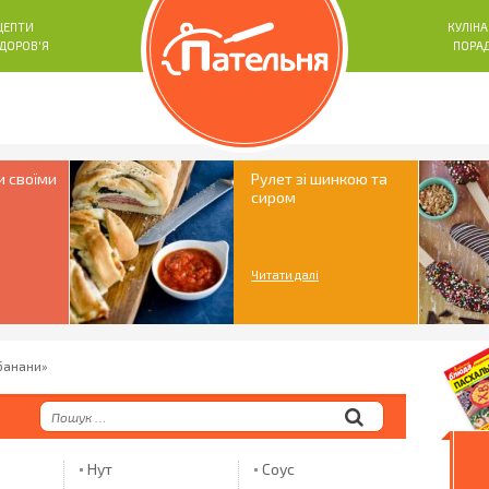
ЦЕПТИ
КУЛІНА
ЗДОРОВ'Я
ПОРА
и своїми
Рулет зі шинкою та
сиром
Читати далі
«банани»
Нут
Соус