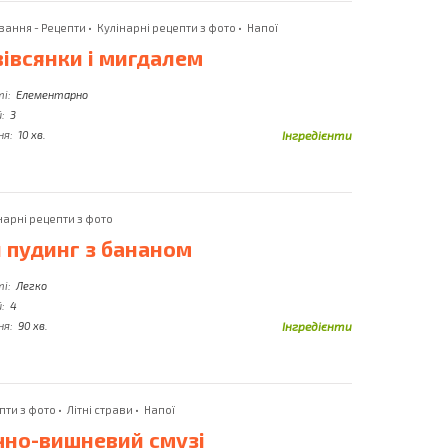
Імбир
Солоні Огірки
вання - Рецепти
•
Кулінарні рецепти з фото
•
Напої
Індичка
вівсянки і мигдалем
Сом
Інжир
Сосиски
ті:
Елементарно
:
3
ня:
10 хв.
Інгредієнти
нарні рецепти з фото
 пудинг з бананом
ті:
Легко
:
4
ня:
90 хв.
Інгредієнти
пти з фото
•
Літні страви
•
Напої
но-вишневий смузі