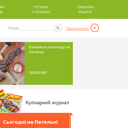
РНІ
ГОТУЄМО
ТЕМАТИЧНІ
ДИ
З ТЕХНІКОЮ
РЕЦЕПТИ
Підписатись
Банани в шоколаді на
паличці
Читати далі
Кулінарний журнал
Сьогодні на Пательні