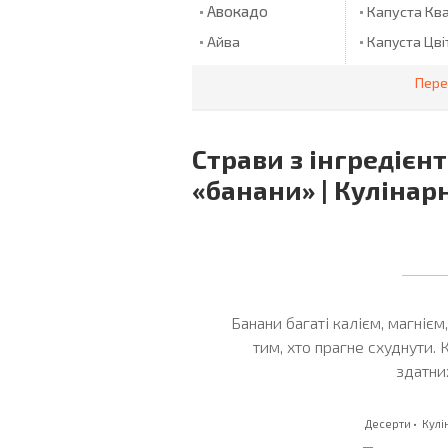
Авокадо
Капуста Кв
Айва
Капуста Цві
Ананас
Капуста
Пере
Червонокач
Ананаси
Карабові Па
Ананси
Карамельні
Страви з інгредієн
Апельсин
Цукерки
«банани» | Кулінар
Картопля
Апельсини
Арахіс
Картопляне
Квасоля
Артишоки
Аґрус
Квашена Ка
Багет
Кедрові Гор
Банани багаті калієм, магнієм
Базилік
Кетчуп
тим, хто прагне схуднути. 
здатни
Баклажани
Кефір
Банан
Кисіль
Десерти
•
Кулі
Банани
Ковбаса