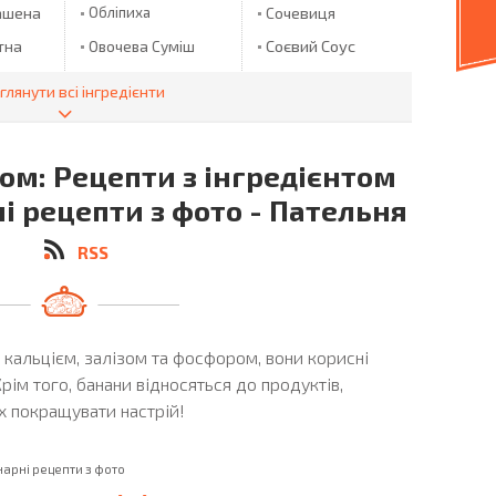
ашена
Обліпиха
Сочевиця
Соєвий Соус
тна
Овочева Суміш
Огірки
Спагетті
глянути всі інгредієнти
анна
Огірки
Спаржа
лички
Мариновані
Спирт
Огірок
том: Рецепти з інгредієнтом
Стручкова
Квасоля
Ожина
ні рецепти з фото - Пательня
Окунь
Сулугуни
 Пюре
RSS
Оливки
Сулугуні
Оливкова Олія
Суниця
пуста
Олія
Сухарики
іхи
, кальцієм, залізом та фосфором, вони корисні
Олія ТМ "ECO
Сухофрукти
OLIO"
Крім того, банани відносяться до продуктів,
Сушені Груші
х покращувати настрій!
Опеньки
Сушені Яблука
Оселедець
Сьомга
нарні рецепти з фото
Пармезан
Талапія