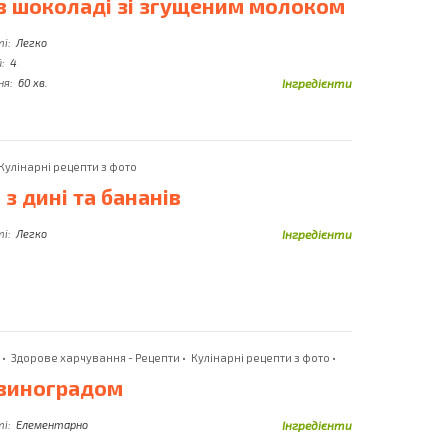
в шоколаді зі згущеним молоком
ена
Патисони
Твердий Сир
чена
Паштет
ті:
Легко
Телятина
:
4
Пекінська
ня:
60 хв.
Інгредієнти
Капуста
Телячий Фарш
Перепелині Яйця
Телячий Язик
Перець
Томатна Паста
Кулінарні рецепти з фото
Перець
Томатний Сік
з дині та бананів
Болгарський
Тофу
Перець Чилі
рка
ті:
Легко
Інгредієнти
Троянда
Перлова Крупа
а
Тріска
Перловка
Тунець
Персики
Тісто
Петрушка
Фарш
•
Здорове харчування - Рецепти
•
Кулінарні рецепти з фото
•
лички
Печериці
в
 виноградом
Фета
Печиво
Форель
ті:
Елементарно
Інгредієнти
Печінка