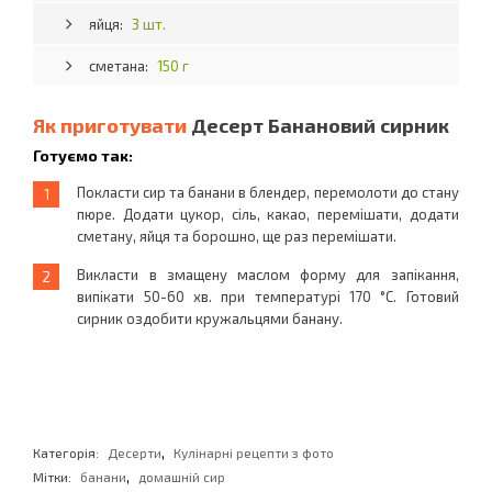
яйця:
3 шт.
сметана:
150 г
Як приготувати
Десерт Банановий сирник
Готуємо так:
Покласти сир та банани в блендер, перемолоти до стану
пюре. Додати цукор, сіль, какао, перемішати, додати
сметану, яйця та борошно, ще раз перемішати.
Викласти в змащену маслом форму для запікання,
випікати 50-60 хв. при температурі 170 °С. Готовий
сирник оздобити кружальцями банану.
,
Категорія:
Десерти
Кулінарні рецепти з фото
,
Мітки:
банани
домашній сир