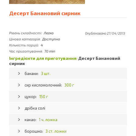
Десерт Банановий сирник
Рівень складності:
Легко
Опубліковано 27/04/2013
Цінова категорія:
Доступно
Кількість порцій:
4
Час приготування:
70 min
Інгредієнти для приготування:
Десерт Банановий
сирник
банани:
3 шт.
сир кисломолочний:
300 г
цукор:
150 г
дрібка солі
какао:
1 ч. ложка
борошно:
3 ст. ложки