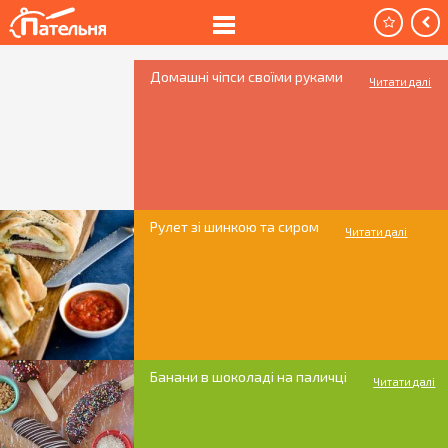
Домашні чіпси своїми руками
Читати далі
Рулет зі шинкою та сиром
Читати далі
Банани в шоколаді на паличці
Читати далі