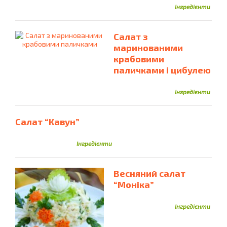
Інгредієнти
Салат з
маринованими
крабовими
паличками і цибулею
Інгредієнти
Салат “Кавун”
Інгредієнти
Весняний салат
“Моніка”
Інгредієнти