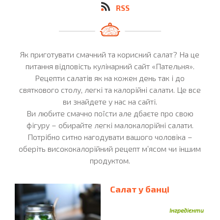
Буряк
Бульйон
Бульйон Курячий
Буряки
RSS
Варення
Біла Риба
Білки Яєчні
Бісквіт
Вершки
Вермішель
Вафельні Ріжки
Вершкове Масло
Вино
Вершковий Сир
Як приготувати смачний та корисний салат? На це
Виноград
питання відповість кулінарний сайт «Пательня».
Виноградне Листя
Виноградний Сік
Рецепти салатів як на кожен день так і до
Вишні
Вівсяні Пластівці
Вівсяна Каша
Віскі
святкового столу, легкі та калорійні салати. Це все
Гарбуз
Горох
Гаруз
Горбуша
Горобина
ви знайдете у нас на сайті.
Горіхи
Горошок
Горілка
Гранат
Грейпфрут
Ви любите смачно поїсти але дбаєте про свою
фігуру – обирайте легкі малокалорійні салати.
Гриби
Грецькі Горіхи
Гречка
Гречана Крупа
Потрібно ситно нагодувати вашого чоловіка –
Груша
Гірчиця
Груші
Гуска
Гуакамоле
оберіть висококалорійний рецепт м’ясом чи іншим
Домашній Сир
Диня
Домашня Ковбаса
продуктом.
Дріжджі
Желатин
Желе
Дрідждж
Журавлина
Згущене Молоко
Зелена Цибуля
Салат у банці
Зелень
Йогурт
Кабачки
Зелений Горошок
Інгредієнти
Какао
Кабачок
Кава
Кавун
Кальмари