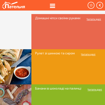
Домашні чіпси своїми руками
Читати далі
Рулет зі шинкою та сиром
Читати далі
Банани в шоколаді на паличці
Читати далі