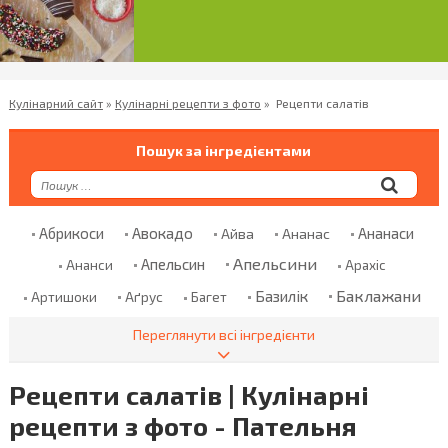
Кулінарний сайт
»
Кулінарні рецепти з фото
»
Рецепти салатів
Пошук за інгредієнтами
Абрикоси
Авокадо
Ананаси
Айва
Ананас
Апельсини
Апельсин
Ананси
Арахіс
Баклажани
Базилік
Аґрус
Артишоки
Багет
Банани
Баранина
Банан
Безглютенове Борошно
Переглянути всі інгредієнти
Болгарський Перець
Бекон
Бклажани
Рецепти салатів | Кулінарні
Борошно
Броколі
Бринза
Бренді
Броколи
рецепти з фото - Пательня
Брусниця
Брюссельська Капуста
Булгур
Булка