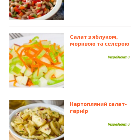
Оливки
Оливкова Олія
Олія ТМ "ECO OLIO"
Олія
Оселедець
Пармезан
Опеньки
Патисони
Пекінська Капуста
Паштет
Перепелині Яйця
Перець
Перець Болгарський
Перець Чилі
Салат з яблуком,
Перлова Крупа
Персики
Петрушка
Перловка
морквою та селерою
Печериці
Печиво
Печінка
Печінка Куряча
Інгредієнти
Печінка Яловича
Печінка Теляча
Печінка Тріски
Пиво
Печінка Індича
Плавлений Сир
Полуниця
Помідор
Плавлений Сирок
Пмідори
Помідори
Прошутто
Пшениця
Пшоно
Пшоняна Крупа
Піта
Ребра Ягняти
Ревень
Картопляний салат-
Риба
Редиска
Ревінь
Рибне Філе
Редька
гарнір
Рибний Фарш
Рибні Консерви
Рибний Бульйон
Інгредієнти
Рис
Рисова Вермішель
Рисове Борошно
Родзинки
Розмарин
Ром
Рукола
Рікота