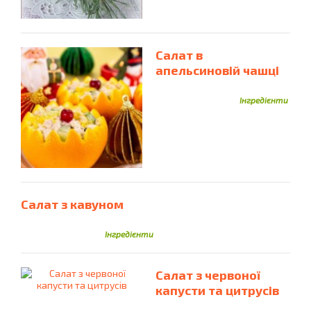
Салат в
апельсиновій чашці
Інгредієнти
Салат з кавуном
Інгредієнти
Салат з червоної
капусти та цитрусів