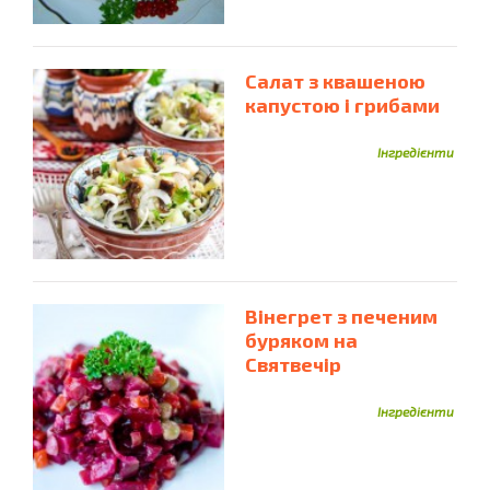
Cалат з квашеною
капустою і грибами
Інгредієнти
Вінегрет з печеним
буряком на
Святвечір
Інгредієнти