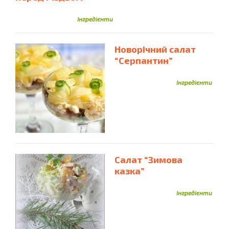
Яловичий Фарш
Яловичина
Ікра Минтая
Імбир
Індичка
Інжир
Інгредієнти
Новорічний салат
“Серпантин”
Інгредієнти
Салат “Зимова
казка”
Інгредієнти