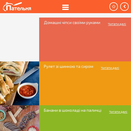
Домашні чіпси своїми руками
Читати далі
Рулет зі шинкою та сиром
Читати далі
Банани в шоколаді на паличці
Читати далі