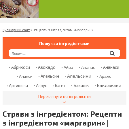
Кулінарний сайт
»
Рецепти з інгредієнтом «маргарин»
Пошук за інгредієнтами
Абрикоси
Авокадо
Ананаси
Айва
Ананас
Апельсини
Апельсин
Ананси
Арахіс
Баклажани
Базилік
Аґрус
Артишоки
Багет
Банани
Баранина
Банан
Безглютенове Борошно
Переглянути всі інгредієнти
Болгарський Перець
Бекон
Бклажани
Страви з інгредієнтом: Рецепти
Борошно
Броколі
Бринза
Бренді
Броколи
з інгредієнтом «маргарин» |
Брусниця
Брюссельська Капуста
Булгур
Булка