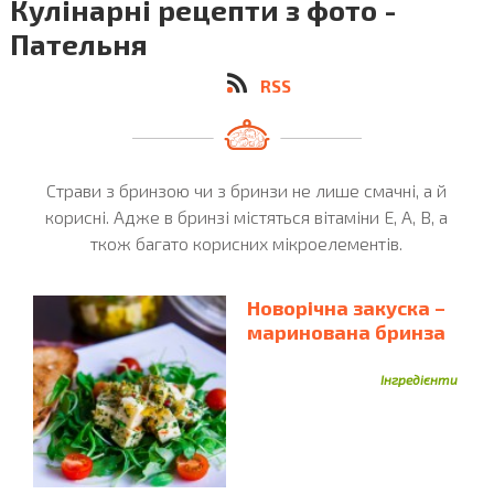
Кулінарні рецепти з фото -
Буряк
Бульйон
Бульйон Курячий
Буряки
Пательня
Варення
Біла Риба
Білки Яєчні
Бісквіт
Вершки
Вермішель
Вафельні Ріжки
RSS
Вершкове Масло
Вино
Вершковий Сир
Виноград
Виноградне Листя
Виноградний Сік
Вишні
Вівсяні Пластівці
Вівсяна Каша
Віскі
Страви з бринзою чи з бринзи не лише смачні, а й
Гарбуз
Горох
корисні. Адже в бринзі містяться вітаміни Е, А, В, а
Гаруз
Горбуша
Горобина
ткож багато корисних мікроелементів.
Горіхи
Горошок
Горілка
Гранат
Грейпфрут
Гриби
Грецькі Горіхи
Гречка
Гречана Крупа
Новорічна закуска –
Груша
Гірчиця
Груші
Гуска
Гуакамоле
маринована бринза
Домашній Сир
Диня
Домашня Ковбаса
Інгредієнти
Дріжджі
Желатин
Желе
Дрідждж
Журавлина
Згущене Молоко
Зелена Цибуля
Зелень
Йогурт
Кабачки
Зелений Горошок
Какао
Кабачок
Кава
Кавун
Кальмари