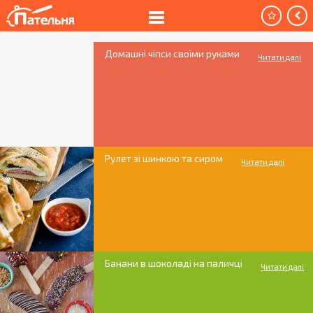
Домашні чіпси своїми руками
Читати далі
Рулет зі шинкою та сиром
Читати далі
Банани в шоколаді на паличці
Читати далі