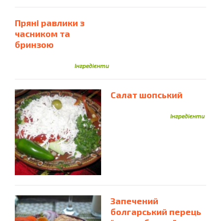
Капуста
Каперси
Камбала
Каннеллоні
Пряні равлики з
Капуста Квашена
Капуста Цвітна
часником та
бринзою
Капуста Червонокачанна
Карабові Палички
Картопля
Картопляне Пюре
Карамельні Цукерки
Інгредієнти
Квасоля
Квашена Капуста
Кедрові Горіхи
Кетчуп
Кефір
Ковбаса
Кисіль
Ковбаса Варена
Салат шопський
Ковбаски Мисливські
Ковбаса Копчена
Ковбаски
Інгредієнти
Коньяк
Кокосова Стружка
Копчена Курка
Кориця
Копчена Риба
Корнішони
Короп
Креветки
Крабові Палички
Крекер
Кролик
Кукурудза
Кукурудзяна Крупа
Курага
Кунжут
Курка
Кукурудзяне Борошно
Куряча Грудка
Курятина
Курча
Куряча Грудинка
Запечений
болгарський перець
Куряче Філе
Куряча Печінка
Куряче М'ясо