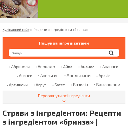
Кулінарний сайт
»
Рецепти з інгредієнтом «бринза»
Пошук за інгредієнтами
Абрикоси
Авокадо
Ананаси
Айва
Ананас
Апельсини
Апельсин
Ананси
Арахіс
Баклажани
Базилік
Аґрус
Артишоки
Багет
Банани
Баранина
Банан
Безглютенове Борошно
Переглянути всі інгредієнти
Болгарський Перець
Бекон
Бклажани
Страви з інгредієнтом: Рецепти
Борошно
Броколі
Бринза
Бренді
Броколи
з інгредієнтом «бринза» |
Брусниця
Брюссельська Капуста
Булгур
Булка