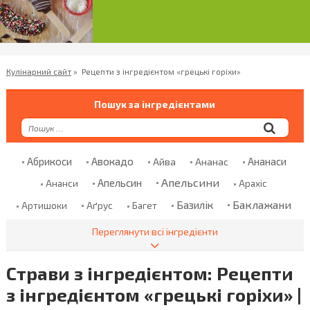
Кулінарний сайт
»
Рецепти з інгредієнтом «грецькі горіхи»
Пошук за інгредієнтами
Абрикоси
Авокадо
Ананаси
Айва
Ананас
Апельсини
Апельсин
Ананси
Арахіс
Баклажани
Базилік
Аґрус
Артишоки
Багет
Банани
Баранина
Банан
Безглютенове Борошно
Переглянути всі інгредієнти
Болгарський Перець
Бекон
Бклажани
Страви з інгредієнтом: Рецепти
Борошно
Броколі
Бринза
Бренді
Броколи
з інгредієнтом «грецькі горіхи» |
Брусниця
Брюссельська Капуста
Булгур
Булка