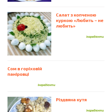
Оливки
Оливкова Олія
Олія ТМ "ECO OLIO"
Олія
Оселедець
Пармезан
Опеньки
Патисони
Салат з копченою
Пекінська Капуста
Паштет
Перепелині Яйця
куркою «Любить – не
Перець
Перець Болгарський
Перець Чилі
любить»
Перлова Крупа
Персики
Петрушка
Перловка
Інгредієнти
Печериці
Печиво
Печінка
Печінка Куряча
Печінка Яловича
Печінка Теляча
Печінка Тріски
Пиво
Печінка Індича
Плавлений Сир
Полуниця
Помідор
Плавлений Сирок
Пмідори
Сом в горіховій
Помідори
Прошутто
Пшениця
Пшоно
паніровці
Пшоняна Крупа
Піта
Ребра Ягняти
Ревень
Інгредієнти
Риба
Редиска
Ревінь
Рибне Філе
Редька
Рибний Фарш
Рибні Консерви
Рибний Бульйон
Різдвяна кутя
Рис
Рисова Вермішель
Рисове Борошно
Родзинки
Розмарин
Інгредієнти
Ром
Рукола
Рікота