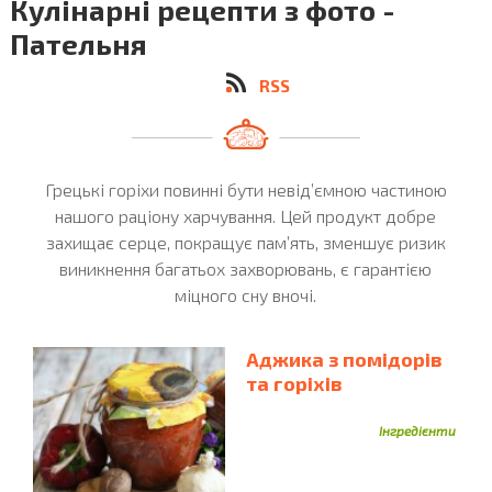
Кулінарні рецепти з фото -
Буряк
Бульйон
Бульйон Курячий
Буряки
Пательня
Варення
Біла Риба
Білки Яєчні
Бісквіт
Вершки
Вермішель
Вафельні Ріжки
RSS
Вершкове Масло
Вино
Вершковий Сир
Виноград
Виноградне Листя
Виноградний Сік
Вишні
Вівсяні Пластівці
Вівсяна Каша
Віскі
Грецькі горіхи повинні бути невід’ємною частиною
Гарбуз
Горох
нашого раціону харчування. Цей продукт добре
Гаруз
Горбуша
Горобина
захищає серце, покращує пам’ять, зменшує ризик
Горіхи
Горошок
Горілка
Гранат
Грейпфрут
виникнення багатьох захворювань, є гарантією
Гриби
Грецькі Горіхи
Гречка
Гречана Крупа
міцного сну вночі.
Груша
Гірчиця
Груші
Гуска
Гуакамоле
Домашній Сир
Диня
Домашня Ковбаса
Аджика з помідорів
та горіхів
Дріжджі
Желатин
Желе
Дрідждж
Журавлина
Згущене Молоко
Зелена Цибуля
Інгредієнти
Зелень
Йогурт
Кабачки
Зелений Горошок
Какао
Кабачок
Кава
Кавун
Кальмари