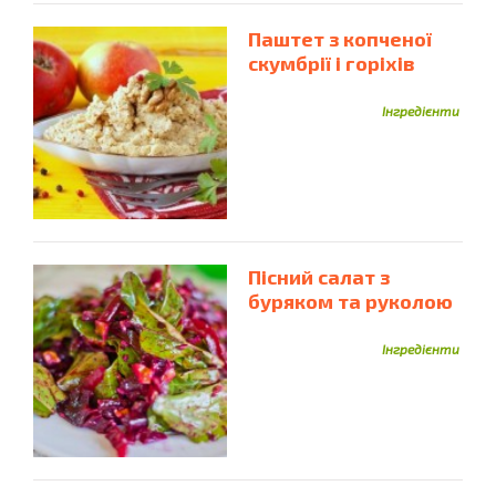
Паштет з копченої
скумбрії і горіхів
Інгредієнти
Пісний салат з
буряком та руколою
Інгредієнти