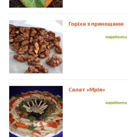
Курячий Фарш
Курячі Грудки
Курячі Крильця
Курячі Ніжки
Курячі Серця
Кус-Кус
Курячі Шлунки
Горіхи з прянощами
Лимон
Ківі
Лаваш
Лайм
Лимони
Листкове Тісто
Лосось
Листки Лазаньї
Інгредієнти
М'ята
Майонез
Мак
М'ясні Кістки
М'ясо
Макарони
Малина
Мандарини
Манка
Манго
Маргарин
Мариновані Огірки
Манна Крупа
Маслини
Масло
Маскарпоне
Масло Вершкове
Мед
Мигдаль
Мастіка
Салат «Мрія»
Молоко
Морква
Морозиво
Морепродукти
Моцарелла
Морська Капуста
Моцарела
Мюслі
Інгредієнти
Нут
Мідії
Насіння Соняшника
Нектарини
Норі
Огірки
Овочева Суміш
Обліпиха
Огірок
Огірки Мариновані
Ожина
Окунь