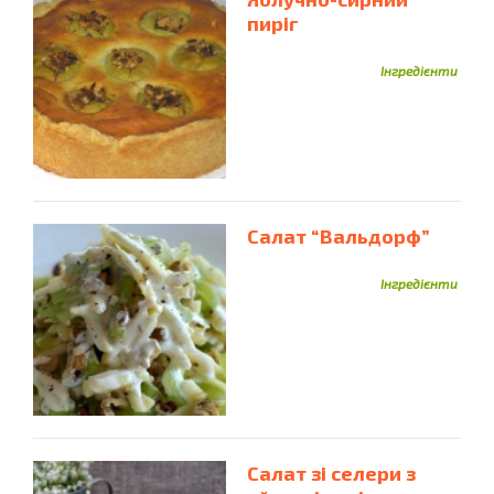
пиріг
Інгредієнти
Салат “Вальдорф”
Інгредієнти
Салат зі селери з