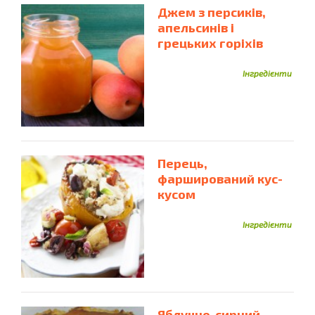
Яловичий Фарш
Яловичина
Ікра Минтая
Джем з персиків,
Імбир
апельсинів і
Індичка
Інжир
грецьких горіхів
Інгредієнти
Перець,
фарширований кус-
кусом
Інгредієнти
Яблучно-сирний