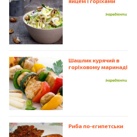
яйцем і горіхами
Інгредієнти
Шашлик курячий в
горіховому маринаді
Інгредієнти
Риба по-єгипетськи