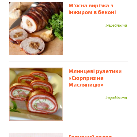
М’ясна вирізка з
інжиром в беконі
Інгредієнти
Млинцеві рулетики
«Сюрприз на
Масляницю»
Інгредієнти
Гречаний салат