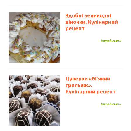
Здобні великодні
віночки. Кулінарний
рецепт
Інгредієнти
Цукерки «М’який
грильяж».
Кулінарний рецепт
Інгредієнти