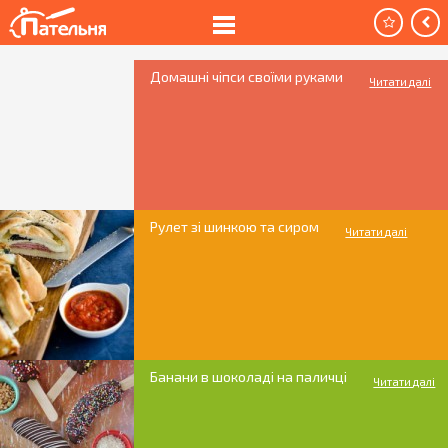
Домашні чіпси своїми руками
Читати далі
Рулет зі шинкою та сиром
Читати далі
Банани в шоколаді на паличці
Читати далі