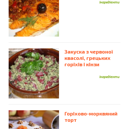
Інгредієнти
Закуска з червоної
квасолі, грецьких
горіхів і кінзи
Інгредієнти
Горіхово-морквяний
торт