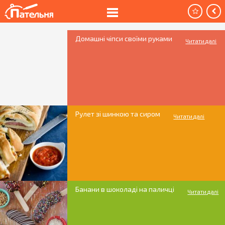
Домашні чіпси своїми руками
Читати далі
Рулет зі шинкою та сиром
Читати далі
Банани в шоколаді на паличці
Читати далі