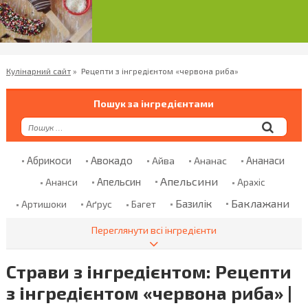
Кулінарний сайт
»
Рецепти з інгредієнтом «червона риба»
Пошук за інгредієнтами
Абрикоси
Авокадо
Ананаси
Айва
Ананас
Апельсини
Апельсин
Ананси
Арахіс
Баклажани
Базилік
Аґрус
Артишоки
Багет
Банани
Баранина
Банан
Безглютенове Борошно
Переглянути всі інгредієнти
Болгарський Перець
Бекон
Бклажани
Страви з інгредієнтом: Рецепти
Борошно
Броколі
Бринза
Бренді
Броколи
з інгредієнтом «червона риба» |
Брусниця
Брюссельська Капуста
Булгур
Булка