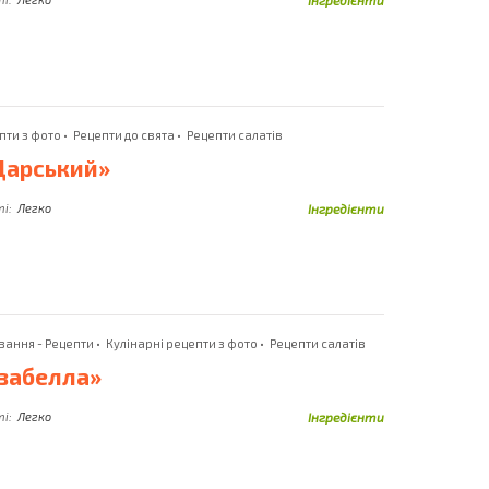
Імбир
Солоні Огірки
Індичка
Сом
Інжир
Сосиски
пти з фото
•
Рецепти до свята
•
Рецепти салатів
Царський»
ті:
Легко
Інгредієнти
вання - Рецепти
•
Кулінарні рецепти з фото
•
Рецепти салатів
Ізабелла»
ті:
Легко
Інгредієнти