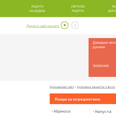
РЕЦЕПТИ
СВЯТКОВІ
РЕ
НА ЩОДЕНЬ
РЕЦЕПТИ
ДЛЯ 
Додати свій рецепт
Домашні чіпс
руками
Читати далі
Кулінарний сайт
»
Кулінарні рецепти з фото
Пошук за інгредієнтами
Капуста
Абрикоси