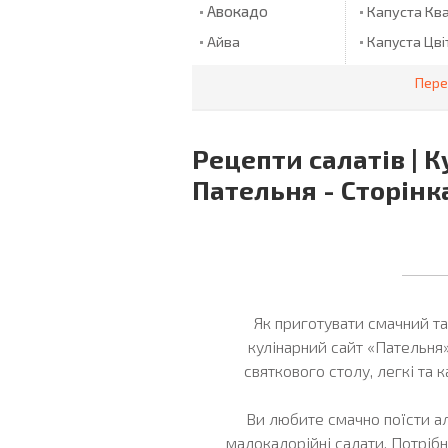
Авокадо
Капуста Кв
Айва
Капуста Цві
Ананас
Капуста
Пере
Червонокач
Ананаси
Карабові Па
Ананси
Карамельні
Рецепти салатів | К
Апельсин
Цукерки
Пательня - Сторінка
Картопля
Апельсини
Арахіс
Картопляне
Квасоля
Артишоки
Аґрус
Квашена Ка
Багет
Кедрові Гор
Як приготувати смачний та
Базилік
Кетчуп
кулінарний сайт «Пательня»
святкового столу, легкі та к
Баклажани
Кефір
Банан
Кисіль
Ви любите смачно поїсти ал
Банани
Ковбаса
малокалорійні салати. Потріб