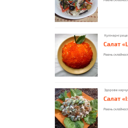
Камбала
Насіння
Соняшника
Каннеллоні
Нектарини
Каперси
Норі
Кулінарні реце
Салат «
Рівень складнос
Здорове харчу
Салат «
Рівень складнос