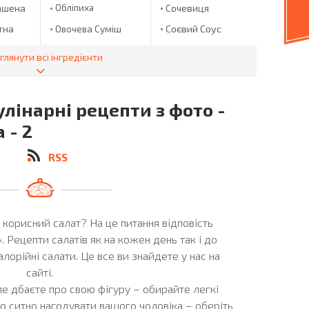
ашена
Обліпиха
Сочевиця
Соєвий Соус
тна
Овочева Суміш
Огірки
Спагетті
глянути всі інгредієнти
анна
Огірки
Спаржа
лички
Мариновані
Спирт
Огірок
улінарні рецепти з фото -
Стручкова
Квасоля
Ожина
 - 2
Окунь
Сулугуни
 Пюре
RSS
Оливки
Сулугуні
Оливкова Олія
Суниця
пуста
Олія
Сухарики
іхи
 корисний салат? На це питання відповість
Олія ТМ "ECO
Сухофрукти
OLIO"
. Рецепти салатів як на кожен день так і до
Сушені Груші
алорійні салати. Це все ви знайдете у нас на
Опеньки
Сушені Яблука
сайті.
Оселедець
Сьомга
е дбаєте про свою фігуру – обирайте легкі
Пармезан
но ситно нагодувати вашого чоловіка – оберіть
Талапія