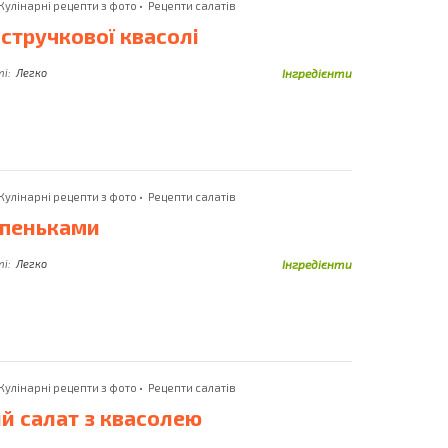
Філе Оселедця
Кулінарні рецепти з фото
•
Рецепти салатів
Печінка Куряча
Філе Пангасіуса
 стручкової квасолі
а
Печінка Теляча
Філе Тріски
ті:
Легко
Інгредієнти
а
Печінка Тріски
Філе Індика
Печінка Яловича
е
Фініки
Печінка Індича
Фісташки
Пиво
Хек
Плавлений Сир
Кулінарні рецепти з фото
•
Рецепти салатів
Хліб
опеньками
Плавлений Сирок
Хліб Житній
Пмідори
ті:
Легко
Інгредієнти
Хліб Тостовий
Полуниця
Хлібці
Помідор
инка
Хліб Чорний
Помідори
дка
Холодець
інка
Прошутто
Кулінарні рецепти з фото
•
Рецепти салатів
Хрін
о
Пшениця
й салат з квасолею
Хурма
ле
Пшоно