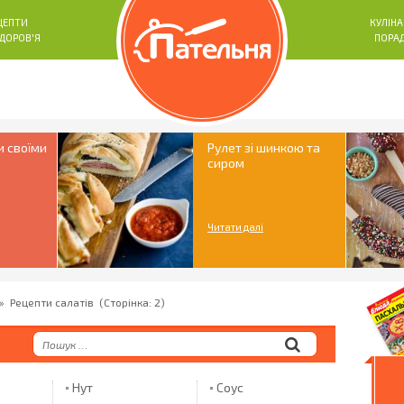
ЦЕПТИ
КУЛІНА
ЗДОРОВ'Я
ПОРА
и своїми
Рулет зі шинкою та
сиром
Читати далі
»
Рецепти салатів
(Сторінка: 2)
Нут
Соус