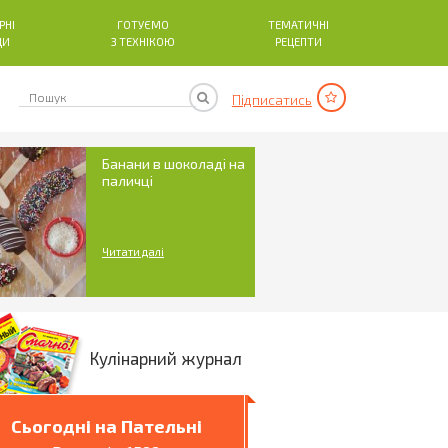
РНІ
ГОТУЄМО
ТЕМАТИЧНІ
ДИ
З ТЕХНІКОЮ
РЕЦЕПТИ
Підписатись
Банани в шоколаді на
паличці
Читати далі
Кулінарний журнал
Сьогодні на Пательні