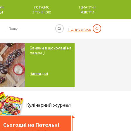
РНІ
ГОТУЄМО
ТЕМАТИЧНІ
ДИ
З ТЕХНІКОЮ
РЕЦЕПТИ
Підписатись
Банани в шоколаді на
паличці
Читати далі
Кулінарний журнал
Сьогодні на Пательні