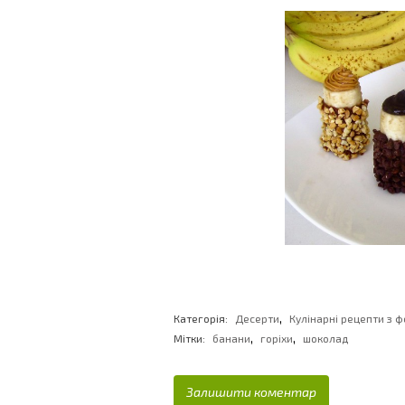
,
Категорія:
Десерти
Кулінарні рецепти з ф
,
,
Мітки:
банани
горіхи
шоколад
Залишити коментар