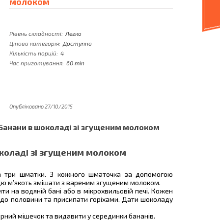
молоком
Рівень складності:
Легко
Цінова категорія:
Доступно
Кількість порцій:
4
Час приготування:
60 min
Опубліковано 27/10/2015
Банани в шоколаді зі згущеним молоком
коладі зі згущеним молоком
на три шматки. З кожного шматочка за допомогою
Цю м’якоть змішати з вареним згущеним молоком.
ти на водяній бані або в мікрохвильовій печі. Кожен
до половини та присипати горіхами. Дати шоколаду
арний мішечок та видавити у серединки бананів.