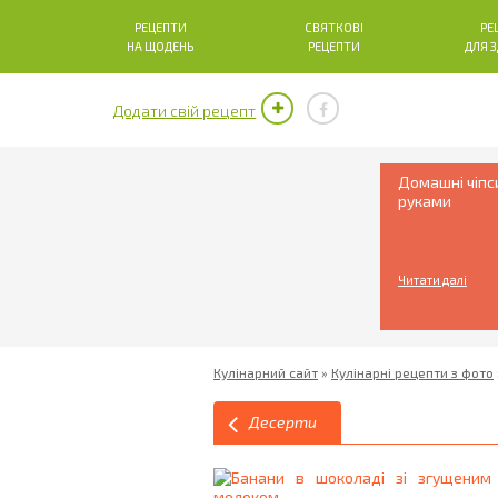
РЕЦЕПТИ
СВЯТКОВІ
РЕ
НА ЩОДЕНЬ
РЕЦЕПТИ
ДЛЯ 
Додати свій рецепт
Домашні чіпс
руками
Читати далі
Кулінарний сайт
»
Кулінарні рецепти з фото
Десерти