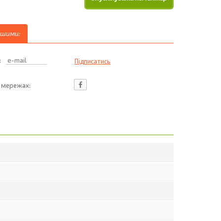
ршими:
:
ц мережах: