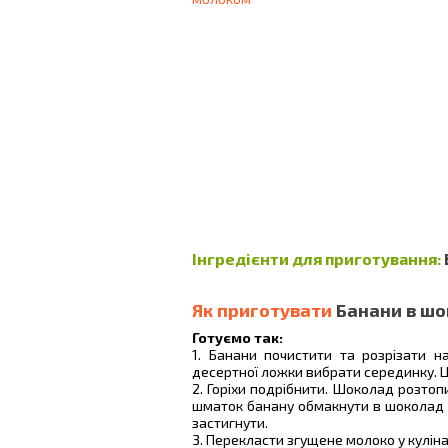
Інгредієнти для приготування:
Як приготувати
Банани в шо
Готуємо так:
1. Банани почистити та розрізати 
десертної ложки вибрати серединку. 
2. Горіхи подрібнити. Шоколад розтопи
шматок банану обмакнути в шоколад 
застигнути.
3. Перекласти згущене молоко у кулін