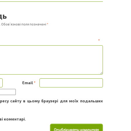
дь
.
Обов’язкові поля позначені
*
ентар
*
Email
*
адресу сайту в цьому браузері для моїх подальших
і коментарі.