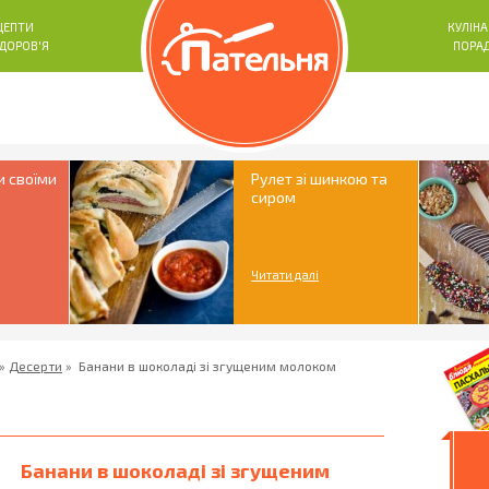
ЦЕПТИ
КУЛІНА
ЗДОРОВ'Я
ПОРА
и своїми
Рулет зі шинкою та
сиром
Читати далі
»
Десерти
»
Банани в шоколаді зі згущеним молоком
Банани в шоколаді зі згущеним