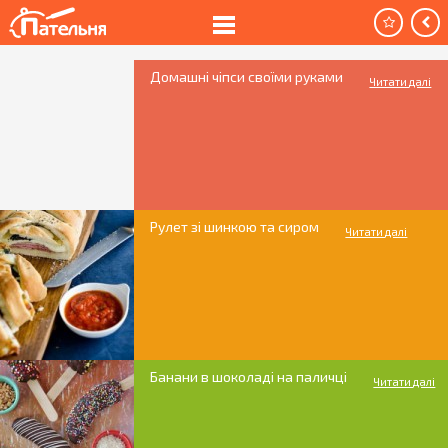
Домашні чіпси своїми руками
Читати далі
Рулет зі шинкою та сиром
Читати далі
Банани в шоколаді на паличці
Читати далі