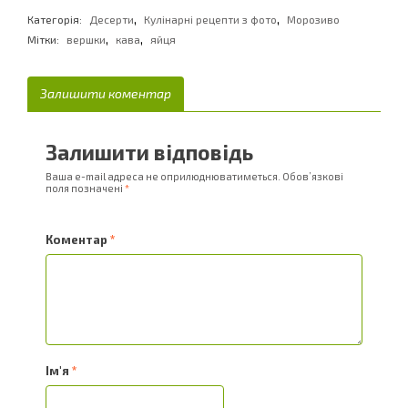
,
,
Категорія:
Десерти
Кулінарні рецепти з фото
Морозиво
,
,
Мітки:
вершки
кава
яйця
Залишити коментар
Залишити відповідь
Ваша e-mail адреса не оприлюднюватиметься.
Обов’язкові
поля позначені
*
Коментар
*
Ім'я
*