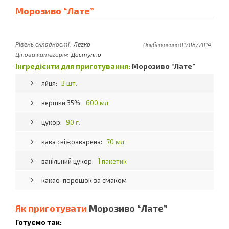
Морозиво “Лате”
Рівень складності:
Легко
Опубліковано 01/08/2014
Цінова категорія:
Доступно
Інгредієнти для приготування:
Морозиво “Лате”
яйця:
3 шт.
вершки 35%:
600 мл
цукор:
90 г.
кава свіжозварена:
70 мл
ванільний цукор:
1 пакетик
какао-порошок за смаком
Як приготувати
Морозиво “Лате”
Готуємо так: