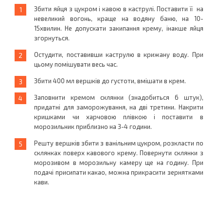
Збити яйця з цукром і кавою в каструлі. Поставити її на
невеликий вогонь, краще на водяну баню, на 10-
15хвилин. Не допускати закипання крему, інакше яйця
згорнуться.
Остудити, поставивши каструлю в крижану воду. При
цьому помішувати весь час.
Збити 400 мл вершків до густоти, вмішати в крем.
Заповнити кремом склянки (знадобиться 6 штук),
придатні для заморожування, на дві третини. Накрити
кришками чи харчовою плівкою і поставити в
морозильник приблизно на 3-4 години.
Решту вершків збити з ванільним цукром, розкласти по
склянках поверх кавового крему. Повернути склянки з
морозивом в морозильну камеру ще на годину. При
подачі присипати какао, можна прикрасити зернятками
кави.