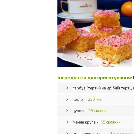
Інгредієнти для приготування:
гарбуз (тертий на дрібній тертці)
кефір -
250 мл,
цукор -
1,5 склянки,
манна крупа -
1,5 склянки,
розпушувач тіста -
1,5 ч. ложки,