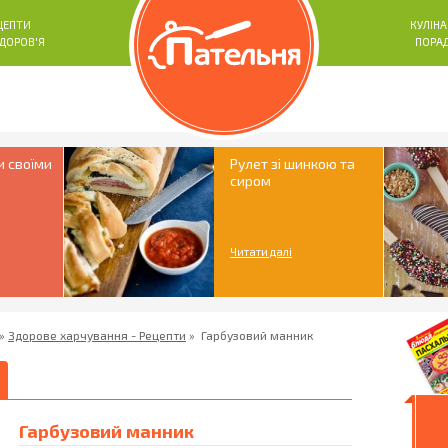
ЦЕПТИ
КУЛІНА
ЗДОРОВ'Я
ПОРА
и своїми
Рулет зі шинкою та
сиром
Читати далі
»
Здорове харчування - Рецепти
»
Гарбузовий манник
Гарбузовий манник