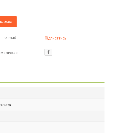
ршими:
:
ц мережах:
метани