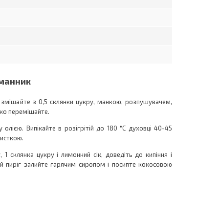
 манник
 і змішайте з 0,5 склянки цукру, манкою, розпушувачем,
ко перемішайте.
 олією. Випікайте в розігрітій до 180 °С духовці 40-45
чисткою.
 1 склянка цукру і лимонний сік, доведіть до кипіння і
вий пиріг залийте гарячим сиропом і посипте кокосовою