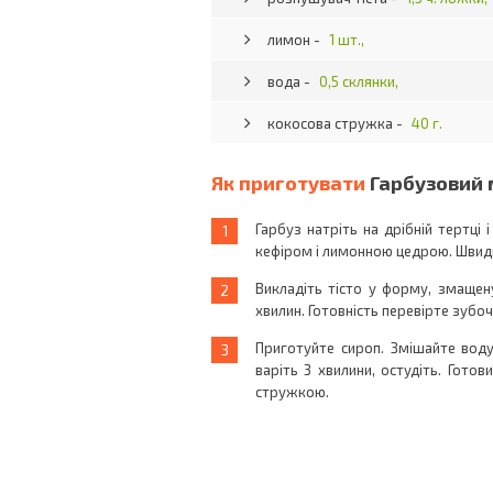
лимон -
1 шт.,
вода -
0,5 склянки,
кокосова стружка -
40 г.
Як приготувати
Гарбузовий
Гарбуз натріть на дрібній тертці
кефіром і лимонною цедрою. Швид
Викладіть тісто у форму, змащену
хвилин. Готовність перевірте зубо
Приготуйте сироп. Змішайте воду,
варіть 3 хвилини, остудіть. Гото
стружкою.