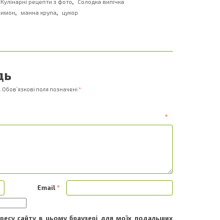
,
Кулінарні рецепти з фото
Солодка випічка
,
,
лимон
манна крупа
цукор
дь
.
Обов’язкові поля позначені
*
ентар
*
Email
*
адресу сайту в цьому браузері для моїх подальших