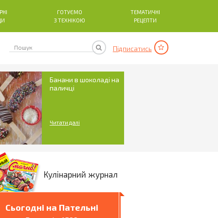
РНІ
ГОТУЄМО
ТЕМАТИЧНІ
ДИ
З ТЕХНІКОЮ
РЕЦЕПТИ
Підписатись
Банани в шоколаді на
паличці
Читати далі
Кулінарний журнал
Сьогодні на Пательні