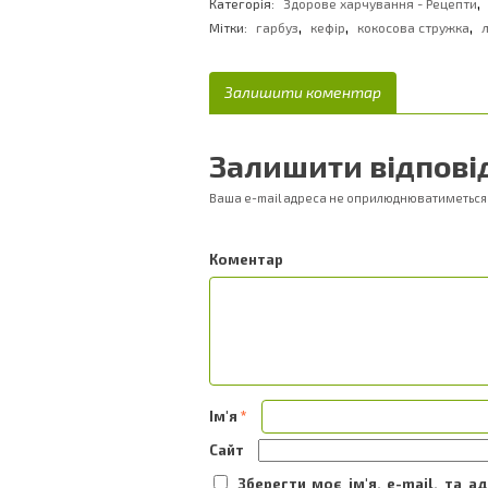
,
Категорія:
Здорове харчування - Рецепти
,
,
,
Мітки:
гарбуз
кефір
кокосова стружка
Залишити коментар
Залишити відпові
Ваша e-mail адреса не оприлюднюватиметься
Ком
Ім'я
*
Сайт
Зберегти моє ім'я, e-mail, та 