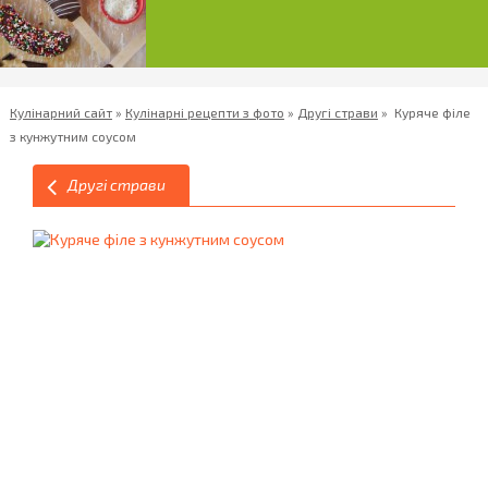
Кулінарний сайт
»
Кулінарні рецепти з фото
»
Другі страви
»
Куряче філе
з кунжутним соусом
Другі страви