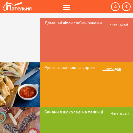
Домашні чіпси своїми руками
Читати далі
Рулет зі шинкою та сиром
Читати далі
Банани в шоколаді на паличці
Читати далі