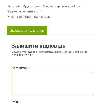
,
,
Категорія:
Другі страви
Здорове харчування - Рецепти
Кулінарні рецепти з фото
,
Мітки:
грейпфрут
куряче філе
Залишити коментар
Залишити відповідь
Ваша e-mail адреса не оприлюднюватиметься.
Обов’язкові
поля позначені
*
Коментар
*
Ім'я
*