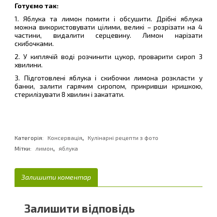
Готуємо так:
1. Яблука та лимон помити і обсушити. Дрібні яблука
можна використовувати цілими, великі – розрізати на 4
частини, видалити серцевину. Лимон нарізати
скибочками.
2. У киплячій воді розчинити цукор, проварити сироп 3
хвилини.
3. Підготовлені яблука і скибочки лимона розкласти у
банки, залити гарячим сиропом, прикривши кришкою,
стерилізувати 8 хвилин і закатати.
,
Категорія:
Консервація
Кулінарні рецепти з фото
,
Мітки:
лимон
яблука
Залишити коментар
Залишити відповідь