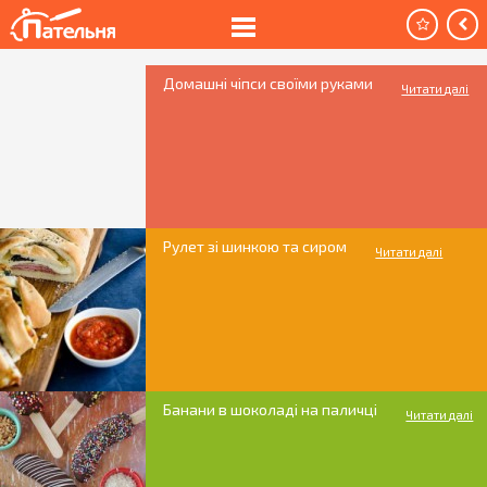
Домашні чіпси своїми руками
Читати далі
Рулет зі шинкою та сиром
Читати далі
Банани в шоколаді на паличці
Читати далі