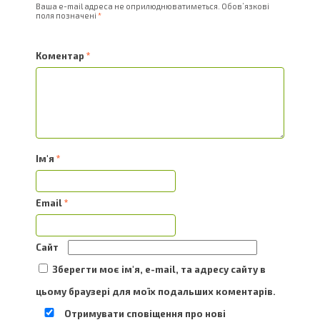
Ваша e-mail адреса не оприлюднюватиметься.
Обов’язкові
поля позначені
*
Коментар
*
Ім'я
*
Email
*
Сайт
Зберегти моє ім'я, e-mail, та адресу сайту в
цьому браузері для моїх подальших коментарів.
Отримувати сповіщення про нові