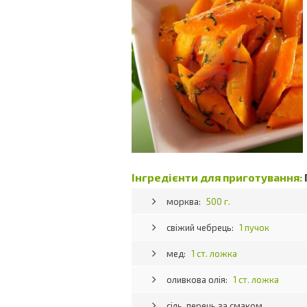
Інгредієнти для приготування:
морква:
500 г.
свіжий чебрець:
1 пучок
мед:
1 ст. ложка
оливкова олія:
1 ст. ложка
сіль, перець за смаком