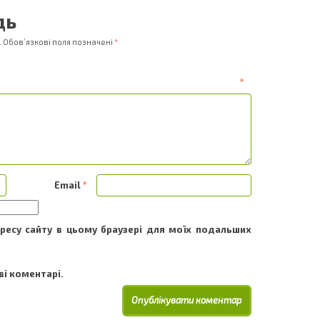
дь
.
Обов’язкові поля позначені
*
ентар
*
Email
*
адресу сайту в цьому браузері для моїх подальших
і коментарі.