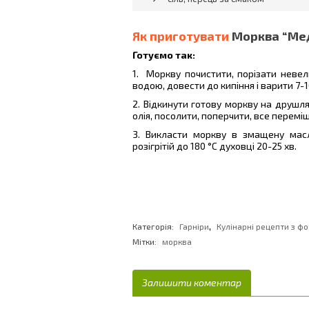
Як приготувати
Морква “Ме
Готуємо так:
1. Моркву почистити, порізати неве
водою, довести до кипіння і варити 7-1
2. Відкинути готову моркву на друшля
олія, посолити, поперчити, все перемі
3. Викласти моркву в змащену мас
розігрітій до 180 °С духовці 20-25 хв.
,
Категорія:
Гарніри
Кулінарні рецепти з фо
Мітки:
морква
Залишити коментар