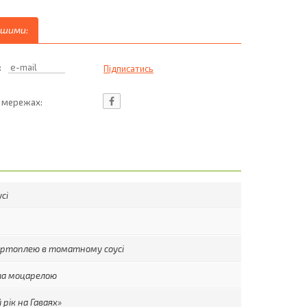
ршими:
:
ц мережах:
сі
картоплею в томатному соусі
 та моцарелою
 рік на Гаваях»