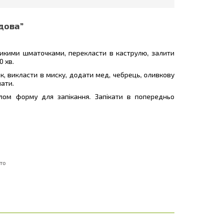
дова”
ликими шматочками, перекласти в каструлю, залити
0 хв.
к, викласти в миску, додати мед, чебрець, оливкову
шати.
лом форму для запікання. Запікати в попередньо
то