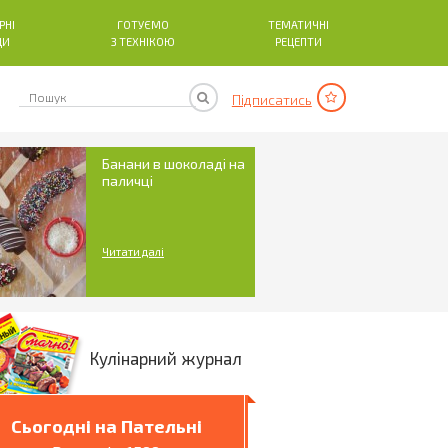
РНІ
ГОТУЄМО
ТЕМАТИЧНІ
ДИ
З ТЕХНІКОЮ
РЕЦЕПТИ
Підписатись
Банани в шоколаді на
паличці
Читати далі
Кулінарний журнал
Сьогодні на Пательні