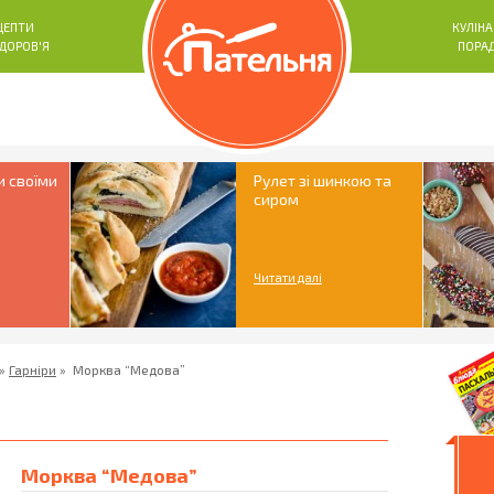
ЦЕПТИ
КУЛІНА
ЗДОРОВ'Я
ПОРА
и своїми
Рулет зі шинкою та
сиром
Читати далі
»
Гарніри
»
Морква “Медова”
Морква “Медова”