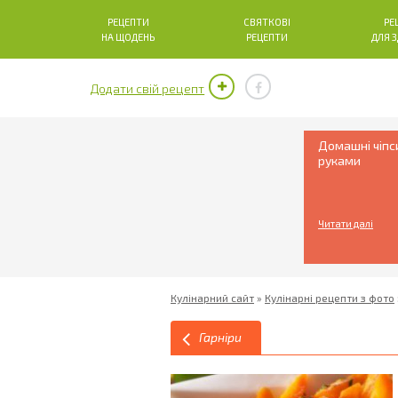
РЕЦЕПТИ
СВЯТКОВІ
РЕ
НА ЩОДЕНЬ
РЕЦЕПТИ
ДЛЯ 
Додати свій рецепт
Домашні чіпс
руками
Читати далі
Кулінарний сайт
»
Кулінарні рецепти з фото
Гарніри