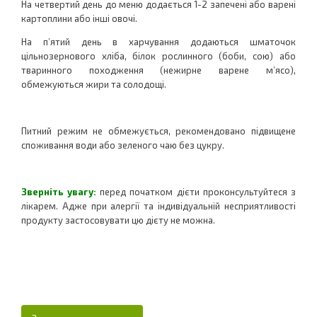
На четвертий день до меню додається 1-2 запечені або варені
картоплини або інші овочі.
На п’ятий день в харчування додаються шматочок
цільнозернового хліба, білок рослинного (боби, сою) або
тваринного походження (нежирне варене м’ясо),
обмежуються жири та солодощі.
Питний режим не обмежується, рекомендовано підвищене
споживання води або зеленого чаю без цукру.
Зверніть увагу:
перед початком дієти проконсультуйтеся з
лікарем. Адже при алергії та індивідуальній несприятливості
продукту застосовувати цю дієту не можна.