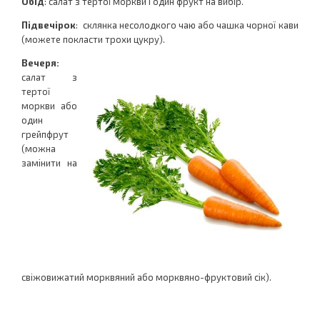
Обід
: салат з тертої моркви і один фрукт на вибір.
Підвечірок
:
склянка несолодкого чаю або чашка чорної кави
(можете покласти трохи цукру).
Вечеря:
салат з
тертої
моркви або
один
грейпфрут
(можна
замінити на
свіжовижатий морквяний або морквяно-фруктовий сік).