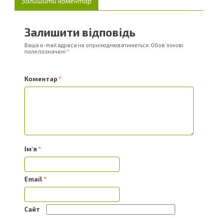
Залишити коментар
Залишити відповідь
Ваша e-mail адреса не оприлюднюватиметься.
Обов’язкові
поля позначені
*
Коментар
*
Ім'я
*
Email
*
Сайт