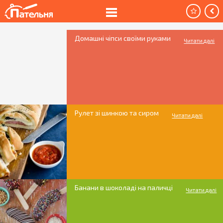
Домашні чіпси своїми руками
Читати далі
Рулет зі шинкою та сиром
Читати далі
Банани в шоколаді на паличці
Читати далі