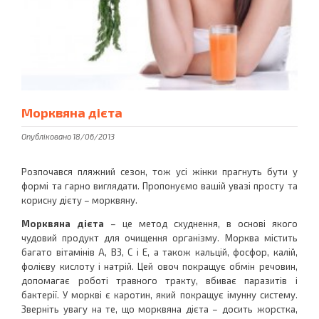
Морквяна дієта
Опубліковано 18/06/2013
Розпочався пляжний сезон, тож усі жінки прагнуть бути у
формі та гарно виглядати. Пропонуємо вашій увазі просту та
корисну дієту – морквяну.
Морквяна дієта
– це метод схуднення, в основі якого
чудовий продукт для очищення організму. Морква містить
багато вітамінів А, В3, С і Е, а також кальцій, фосфор, калій,
фолієву кислоту і натрій. Цей овоч покращує обмін речовин,
допомагає роботі травного тракту, вбиває паразитів і
бактерії. У моркві є каротин, який покращує імунну систему.
Зверніть увагу на те, що морквяна дієта – досить жорстка,