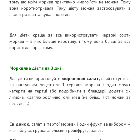
тому що крім моркви практично нічого їсти не можна. Тому
вона короткотривала. Таку дієту можна застосовувати в
якості розвантажувального дня.
Для дієти краще за все використовувати червоні сорти
моркви – в них більше каротину, і тому вони більш за все
корисні для організму.
Морквяна дієта на 3 дні
Для дієти використовуйте
морквяний салат
, який готується
за наступним рецептом: 1 середня морква і один фрукт
натерти на тертці або подрібнити в блендері, додати сік
лимона, краплю рослинної олії, мед (не більш 1 ст. ложки за
весь день).
Сніданок
: салат з тертої моркви і один фрукт за вибором –
ківі, яблуко, груша, апельсин, грейпфрут, гранат.