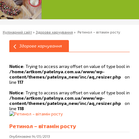
Кулінарний сайт
»
Здорове харчування
»
Ретинол – вітамін росту
Здорове харчування
Notice
: Trying to access array offset on value of type bool in
/home/artkom/patelnya.com.ua/www/wp-
content/themes/patelnya_new/inc/aq_resizer.php
on
line
117
Notice
: Trying to access array offset on value of type bool in
/home/artkom/patelnya.com.ua/www/wp-
content/themes/patelnya_new/inc/aq_resizer.php
on
line
118
Ретинол – вітамін росту
Опубліковано 14/05/2013