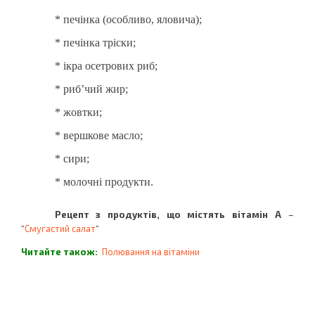
* печінка (особливо, яловича);
* печінка тріски;
* ікра осетрових риб;
* риб’чий жир;
* жовтки;
* вершкове масло;
* сири;
* молочні продукти.
Рецепт з продуктів, що містять вітамін А
–
“
Смугастий салат
“
Читайте також:
Полювання на вітаміни