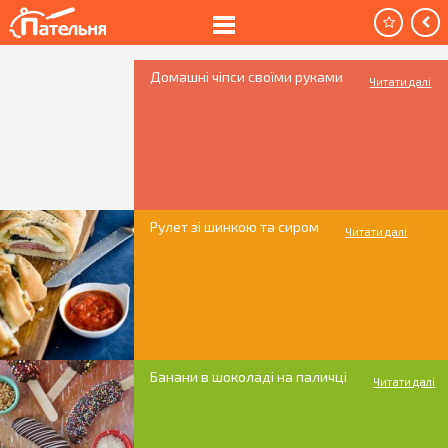
Домашні чіпси своїми руками
Читати далі
Рулет зі шинкою та сиром
Читати далі
Банани в шоколаді на паличці
Читати далі