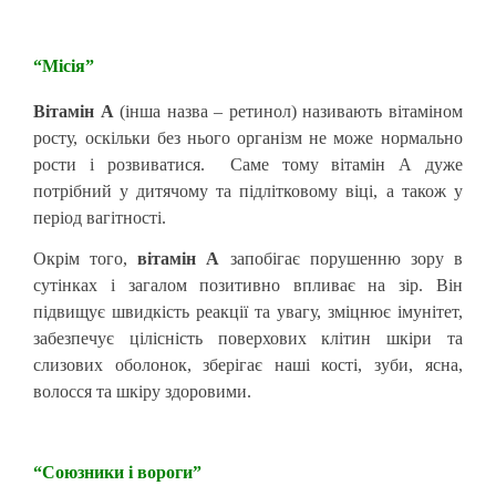
“Місія”
Вітамін А
(інша назва – ретинол) називають вітаміном
росту, оскільки без нього організм не може нормально
рости і розвиватися.
Саме тому вітамін А дуже
потрібний у дитячому та підлітковому віці, а також у
період вагітності.
Окрім того,
вітамін А
запобігає порушенню зору в
сутінках і загалом позитивно впливає на зір. Він
підвищує швидкість реакції та увагу, зміцнює імунітет,
забезпечує цілісність поверхових клітин шкіри та
слизових оболонок, зберігає наші кості, зуби, ясна,
волосся та шкіру здоровими.
“Союзники і вороги”