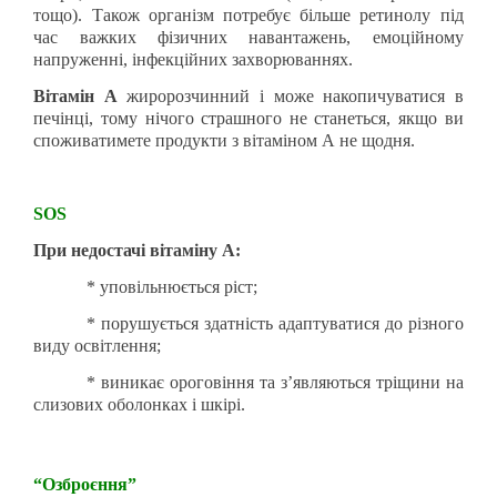
тощо). Також організм потребує більше ретинолу під
час важких фізичних навантажень, емоційному
напруженні, інфекційних захворюваннях.
Вітамін А
жиророзчинний і може накопичуватися в
печінці, тому
нічого страшного не станеться, якщо ви
споживатимете продукти з вітаміном А не щодня.
SOS
При недостачі вітаміну А:
* уповільнюється ріст;
* порушується здатність адаптуватися до різного
виду освітлення;
* виникає ороговіння та з’
являються тріщини на
слизових оболонках і шкірі.
“Озброєння”