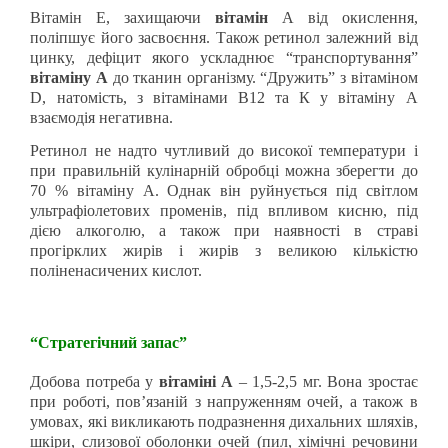
Вітамін Е, захищаючи
вітамін
А від окислення,
поліпшує його засвоєння. Також ретинол залежний від
цинку, дефіцит якого ускладнює “транспортування”
вітаміну А
до тканин організму. “Дружить” з вітаміном
D, натомість, з вітамінами В12 та К у вітаміну А
взаємодія негативна.
Ретинол не надто чутливий до високої температури і
при правильній кулінарній обробці можна зберегти до
70 % вітаміну А. Однак він руйнується під світлом
ультрафіолетових променів, під впливом кисню, під
дією алкоголю, а також при наявності в страві
прогірклих жирів і жирів з великою кількістю
поліненасичених кислот.
“Стратегічний запас”
Добова потреба у
вітаміні А
– 1,5-2,5 мг. Вона зростає
при роботі, пов’язаній з напруженням очей, а також в
умовах, які викликають подразнення дихальних шляхів,
шкіри, слизової оболонки очей (пил, хімічні речовини