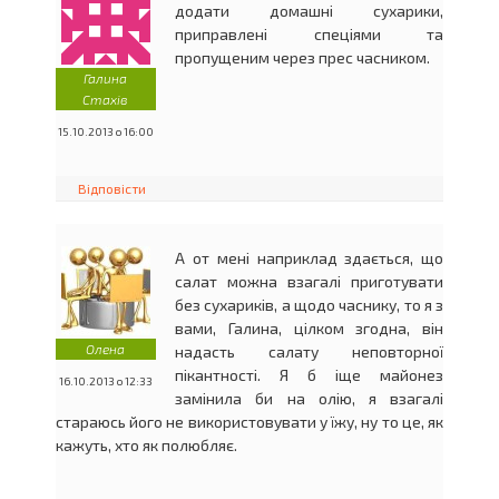
додати домашні сухарики,
приправлені спеціями та
пропущеним через прес часником.
Галина
Стахів
15.10.2013 о 16:00
Відповісти
А от мені наприклад здається, що
салат можна взагалі приготувати
без сухариків, а щодо часнику, то я з
вами, Галина, цілком згодна, він
Олена
надасть салату неповторної
пікантності. Я б іще майонез
16.10.2013 о 12:33
замінила би на олію, я взагалі
стараюсь його не використовувати у їжу, ну то це, як
кажуть, хто як полюбляє.