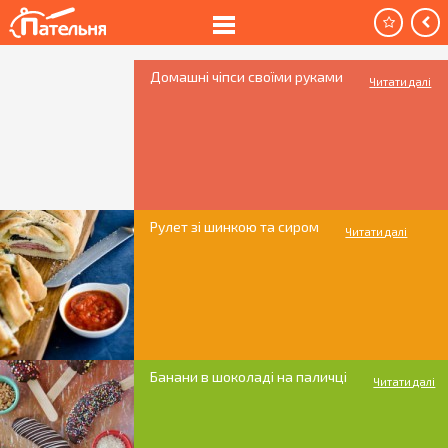
Домашні чіпси своїми руками
Читати далі
Рулет зі шинкою та сиром
Читати далі
Банани в шоколаді на паличці
Читати далі