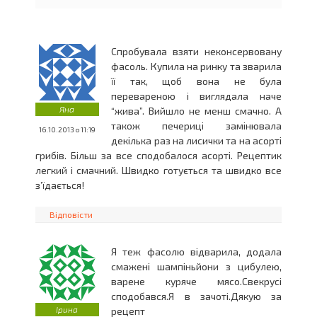
Cпробувала взяти неконсервовану
фасоль. Купила на ринку та зварила
її так, щоб вона не була
перевареною і виглядала наче
Яна
“жива”. Вийшло не менш смачно. А
також печериці замінювала
16.10.2013 о 11:19
декілька раз на лисички та на асорті
грибів. Більш за все сподобалося асорті. Рецептик
легкий і смачний. Швидко готується та швидко все
з’їдається!
Відповісти
Я теж фасолю відварила, додала
смажені шампіньйони з цибулею,
варене куряче мясо.Свекрусі
сподобався.Я в зачоті.Дякую за
Ірина
рецепт