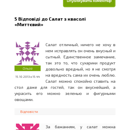
5 Відповіді до
Салат з квасолі
«Миттєвий»
Салат отличный, ничего не хочу в
нем исправлять он очень вкусный и
сытный. Единственное замечание,
так это то, что сухарики продукт
Ольга
довольно вредный, но я не смотря
на вредность сама их очень люблю.
15.10.2013 о 15:44
Салат можно спокойно ставить на
стол даже для гостей, так он вкуснейший, а
украсить его можно зеленью и фигурными
овощами.
Відповісти
За бажанням, у салат можна