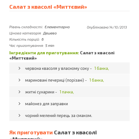
Салат з квасолі «Миттєвий»
Рівень складності:
Елементарно
Опубліковано 14/10/2013
Цінова категорія:
Дешево
Кількість порцій:
6
Час приготування:
5 min
Інгредієнти для приготування:
Салат з квасолі
«Миттєвий»
червона квасоля у власному соку -
1 банка,
мариновані печериці (порізані) -
1 банка,
житні сухарики -
1 пачка,
майонез для заправки
чорний мелений перець за смаком.
Як приготувати
Салат з квасолі