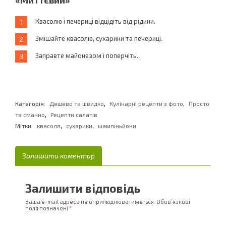
«Миттєвий»
Квасолю і печериці відцідіть від рідини.
Змішайте квасолю, сухарики та печериці.
Заправте майонезом і поперчіть.
,
,
Категорія:
Дешево та швидко
Кулінарні рецепти з фото
Просто
,
та смачно
Рецепти салатів
,
,
Мітки:
квасоля
сухарики
шампіньйони
Залишити коментар
Залишити відповідь
Ваша e-mail адреса не оприлюднюватиметься.
Обов’язкові
поля позначені
*