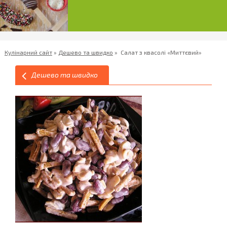
Кулінарний сайт
»
Дешево та швидко
»
Салат з квасолі «Миттєвий»
Дешево та швидко