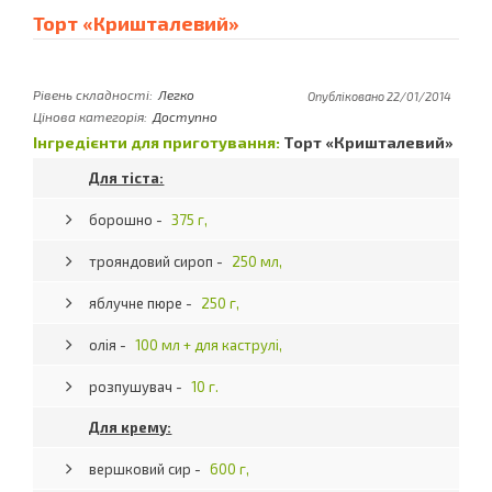
Торт «Кришталевий»
Рівень складності:
Легко
Опубліковано 22/01/2014
Цінова категорія:
Доступно
Інгредієнти для приготування:
Торт «Кришталевий»
Для тіста:
борошно -
375 г,
трояндовий сироп -
250 мл,
яблучне пюре -
250 г,
олія -
100 мл + для каструлі,
розпушувач -
10 г.
Для крему:
вершковий сир -
600 г,