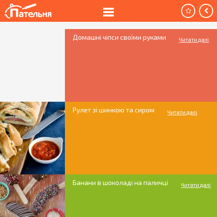
Домашні чіпси своїми руками
Читати далі
Рулет зі шинкою та сиром
Читати далі
Банани в шоколаді на паличці
Читати далі