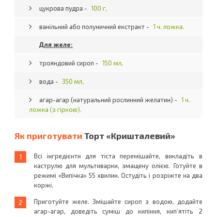
цукрова пудра -
100 г,
ванільний або полуничний екстракт -
1 ч. ложка.
Для желе:
трояндовий сироп -
150 мл,
вода -
350 мл,
агар-агар (натуральний рослинний желатин) -
1 ч.
ложка (з гіркою).
Як приготувати
Торт «Кришталевий»
Всі інгредієнти для тіста перемішайте, викладіть в
каструлю для мультиварки, змащену олією. Готуйте в
режимі «Випічка» 55 хвилин. Остудіть і розріжте на два
коржі.
Приготуйте желе. Змішайте сироп з водою, додайте
агар-агар, доведіть суміш до кипіння, кип’ятіть 2