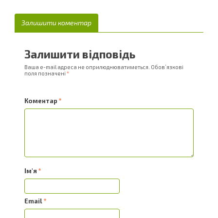
Залишити коментар
Залишити відповідь
Ваша e-mail адреса не оприлюднюватиметься.
Обов’язкові
поля позначені
*
Коментар
*
Ім'я
*
Email
*