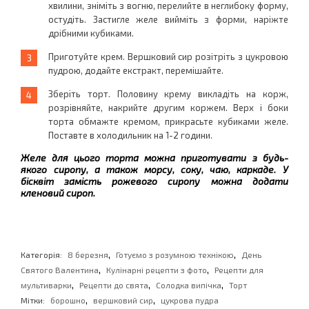
хвилини, зніміть з вогню, перелийте в неглибоку форму,
остудіть. Застигле желе вийміть з форми, наріжте
дрібними кубиками.
Приготуйте крем. Вершковий сир розітріть з цукровою
пудрою, додайте екстракт, перемішайте.
Зберіть торт. Половину крему викладіть на корж,
розрівняйте, накрийте другим коржем. Верх і боки
торта обмажте кремом, прикрасьте кубиками желе.
Поставте в холодильник на 1-2 години.
Желе для цього торта можна приготувати з будь-
якого сиропу, а також морсу, соку, чаю, каркаде. У
бісквіт замість рожевого сиропу можна додати
кленовий сироп.
,
,
Категорія:
8 березня
Готуємо з розумною технікою
День
,
,
Святого Валентина
Кулінарні рецепти з фото
Рецепти для
,
,
,
мультиварки
Рецепти до свята
Солодка випічка
Торт
,
,
Мітки:
борошно
вершковий сир
цукрова пудра