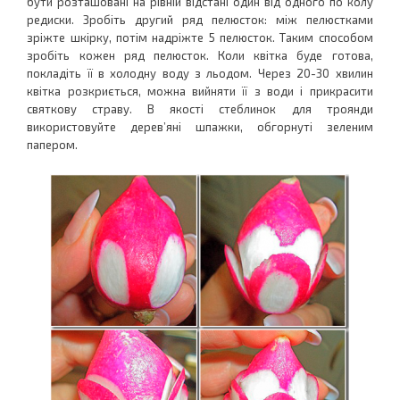
бути розташовані на рівній відстані один від одного по колу
редиски. Зробіть другий ряд пелюсток: між пелюстками
зріжте шкірку, потім надріжте 5 пелюсток. Таким способом
зробіть кожен ряд пелюсток. Коли квітка буде готова,
покладіть її в холодну воду з льодом. Через 20-30 хвилин
квітка розкриється, можна вийняти її з води і прикрасити
святкову страву. В якості стеблинок для троянди
використовуйте дерев’яні шпажки, обгорнуті зеленим
папером.