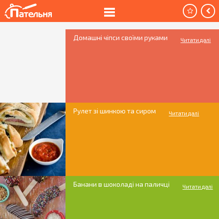
Домашні чіпси своїми руками
Читати далі
Рулет зі шинкою та сиром
Читати далі
Банани в шоколаді на паличці
Читати далі