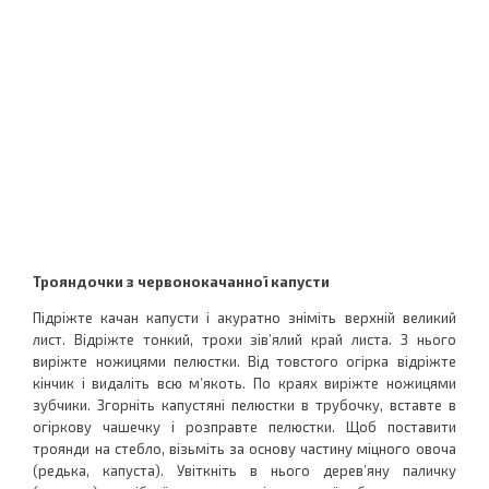
Трояндочки з червонокачанної капусти
Підріжте качан капусти і акуратно зніміть верхній великий
лист. Відріжте тонкий, трохи зів’ялий край листа. З нього
виріжте ножицями пелюстки. Від товстого огірка відріжте
кінчик і видаліть всю м’якоть. По краях виріжте ножицями
зубчики. Згорніть капустяні пелюстки в трубочку, вставте в
огіркову чашечку і розправте пелюстки. Щоб поставити
троянди на стебло, візьміть за основу частину міцного овоча
(редька, капуста). Увіткніть в нього дерев’яну паличку