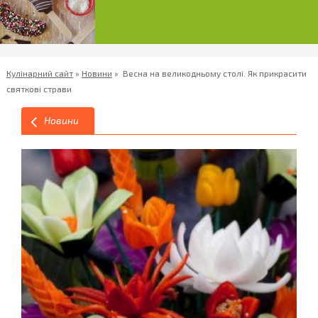
Кулінарний сайт
»
Новини
»
Весна на великодньому столі. Як прикрасити
святкові страви
Новини