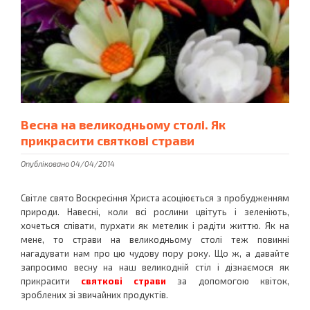
Весна на великодньому столі. Як
прикрасити святкові страви
Опубліковано 04/04/2014
Світле свято Воскресіння Христа асоціюється з пробудженням
природи. Навесні, коли всі рослини цвітуть і зеленіють,
хочеться співати, пурхати як метелик і радіти життю. Як на
мене, то страви на великодньому столі теж повинні
нагадувати нам про цю чудову пору року. Що ж, а давайте
запросимо весну на наш великодній стіл і дізнаємося як
прикрасити
святкові страви
за допомогою квіток,
зроблених зі звичайних продуктів.