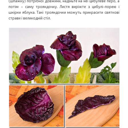
(шпажку) потрібної довжини, надіньте на неї цибулеве перо, а
потім – саму трояндочку. Листя виріжте з цибулі-порею і
шкірки яблука. Такі трояндочки можуть прикрасити святкові
страви і великодній стіл.