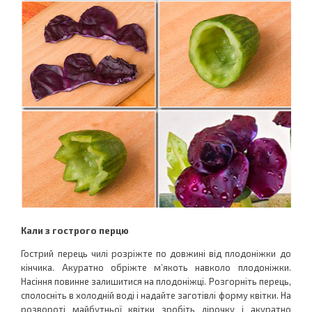
Кали з гострого перцю
Гострий перець чилі розріжте по довжині від плодоніжки до
кінчика. Акуратно обріжте м’якоть навколо плодоніжки.
Насіння повинне залишитися на плодоніжці. Розгорніть перець,
сполосніть в холодній воді і надайте заготівлі форму квітки. На
розвороті майбутньої квітки зробіть дірочку і акуратно