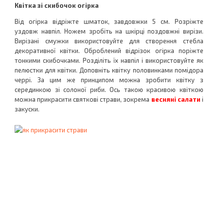
Квітка зі скибочок огірка
Від огірка відріжте шматок, завдовжки 5 см. Розріжте
уздовж навпіл. Ножем зробіть на шкірці поздовжні вирізи.
Вирізані смужки використовуйте для створення стебла
декоративної квітки. Оброблений відрізок огірка поріжте
тонкими скибочками. Розділіть їх навпіл і використовуйте як
пелюстки для квітки. Доповніть квітку половинками помідора
черрі. За цим же принципом можна зробити квітку з
серединкою зі солоної риби. Ось такою красивою квіткою
можна прикрасити святкові страви, зокрема
весняні салати
і
закуски.