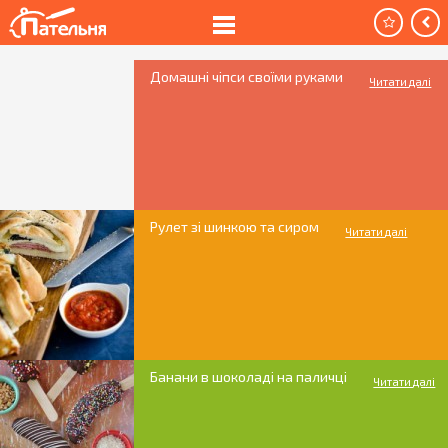
Домашні чіпси своїми руками
Читати далі
Рулет зі шинкою та сиром
Читати далі
Банани в шоколаді на паличці
Читати далі