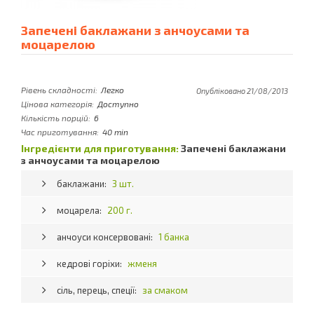
Запечені баклажани з анчоусами та
моцарелою
Рівень складності:
Легко
Опубліковано 21/08/2013
Цінова категорія:
Доступно
Кількість порцій:
6
Час приготування:
40 min
Інгредієнти для приготування:
Запечені баклажани
з анчоусами та моцарелою
баклажани:
3 шт.
моцарела:
200 г.
анчоуси консервовані:
1 банка
кедрові горіхи:
жменя
сіль, перець, спеції:
за смаком