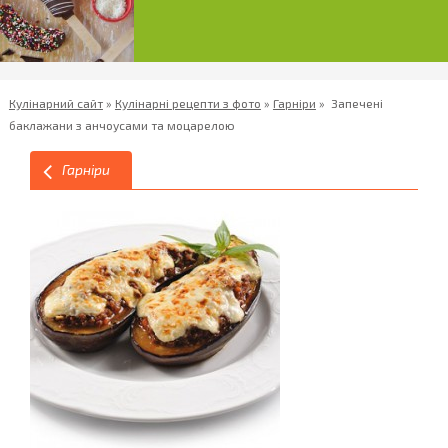
Кулінарний сайт
»
Кулінарні рецепти з фото
»
Гарніри
»
Запечені
баклажани з анчоусами та моцарелою
Гарніри