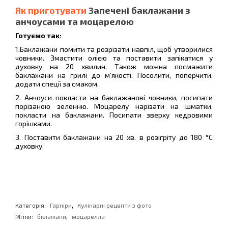
Як приготувати
Запечені баклажани з
анчоусами та моцарелою
Готуємо так:
1.Баклажани помити та розрізати навпіл, щоб утворилися
човники. Змастити олією та поставити запікатися у
духовку на 20 хвилин. Також можна посмажити
баклажани на грилі до м’якості. Посолити, поперчити,
додати спеції за смаком.
2. Анчоуси покласти на баклажанові човники, посипати
порізаною зеленню. Моцарелу нарізати на шматки,
покласти на баклажани. Посипати зверху кедровими
горішками.
3. Поставити баклажани на 20 хв. в розігріту до 180 °С
духовку.
,
Категорія:
Гарніри
Кулінарні рецепти з фото
,
Мітки:
бклажани
моцарелла