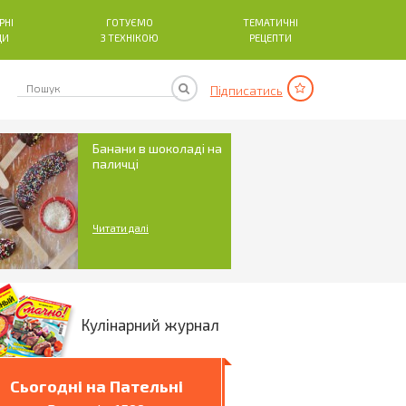
РНІ
ГОТУЄМО
ТЕМАТИЧНІ
ДИ
З ТЕХНІКОЮ
РЕЦЕПТИ
Підписатись
Банани в шоколаді на
паличці
Читати далі
Кулінарний журнал
Сьогодні на Пательні