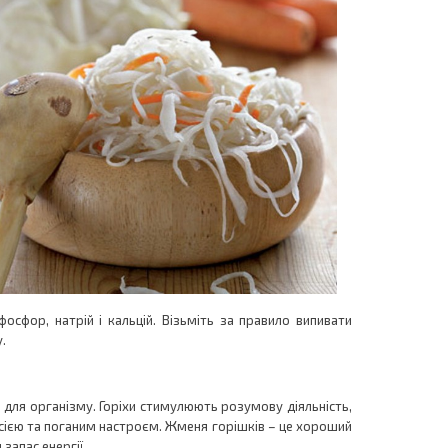
, фосфор, натрій і кальцій. Візьміть за правило випивати
.
і для організму. Горіхи стимулюють розумову діяльність,
ією та поганим настроєм. Жменя горішків – це хороший
запас енергії.