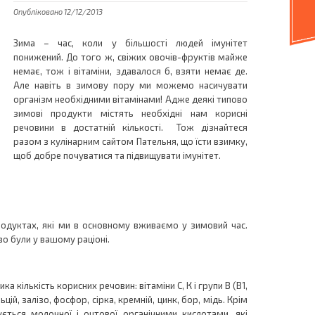
Опубліковано 12/12/2013
Зима – час, коли у більшості людей імунітет
понижений. До того ж, свіжих овочів-фруктів майже
немає, тож і вітаміни, здавалося б, взяти немає де.
Але навіть в зимову пору ми можемо насичувати
організм необхідними вітамінами! Адже деякі типово
зимові продукти містять необхідні нам корисні
речовини в достатній кількості. Тож дізнайтеся
разом з кулінарним сайтом Пательня, що їсти взимку,
щоб добре почуватися та підвищувати імунітет.
продуктах, які ми в основному вживаємо у зимовий час.
о були у вашому раціоні.
лика кількість корисних речовин: вітаміни С, К і групи В (В1,
льцій, залізо, фосфор, сірка, кремній, цинк, бор, мідь. Крім
ується молочної і оцтової органічними кислотами, які