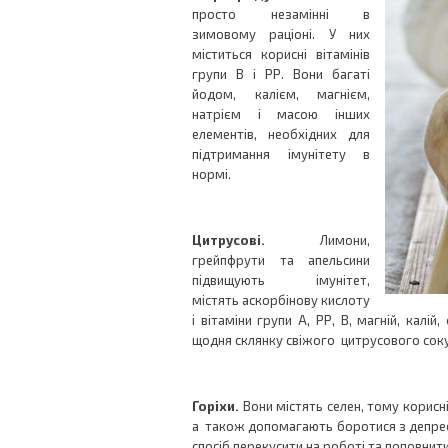
просто незамінні в
зимовому раціоні. У них
міститься корисні вітамінів
групи В і РР. Вони багаті
йодом, калієм, магнієм,
натрієм і масою інших
елементів, необхідних для
підтримання імунітету в
нормі.
Цитрусові.
Лимони,
грейпфрути та апельсини
підвищують імунітет,
містять аскорбінову кислоту
і вітаміни групи А, РР, В, магній, калій
щодня склянку свіжого цитрусового соку
Горіхи.
Вони містять селен, тому корисн
а також допомагають боротися з депрес
спосіб перекусити на роботі та поповнити 