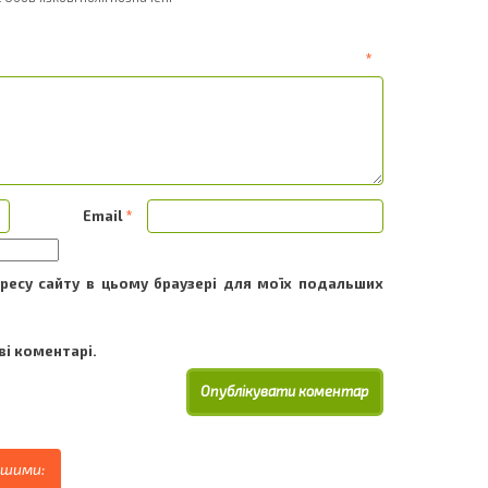
ентар
*
Email
*
адресу сайту в цьому браузері для моїх подальших
і коментарі.
ршими: