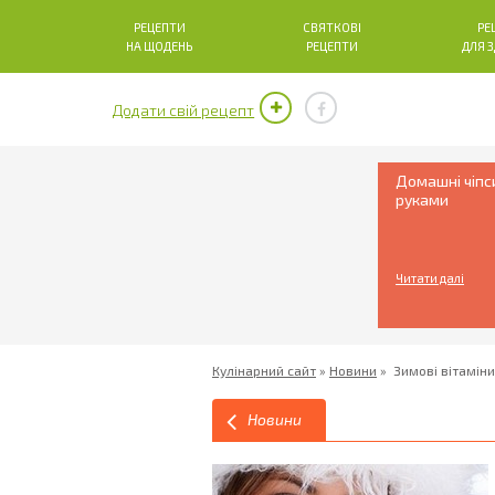
РЕЦЕПТИ
СВЯТКОВІ
РЕ
НА ЩОДЕНЬ
РЕЦЕПТИ
ДЛЯ 
Додати свій рецепт
Домашні чіпс
руками
Читати далі
Кулінарний сайт
»
Новини
»
Зимові вітаміни
Новини