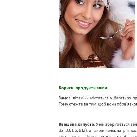
Корисні продукти зими
Зимові вітаміни містяться у багатьох 
Тому стежте за тим, щоб вони обов’язков
Квашена капуста
. У ній зберігається ве
В2, В3, В6, В12), а також калій, натрій, ка
того, під час бродіння капуста збагач