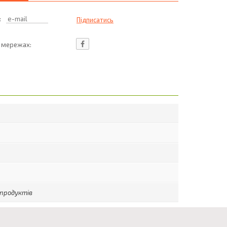
:
ц мережах:
 продуктів