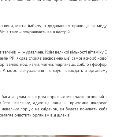
ипшини, м’яти, імбиру, з додаванням прянощів та меду.
іг, а також покращують ваш настрій.
тамінів – журавлина. Крім великої кількості вітаміну С,
ітамін РР, якраз сприяє засвоєнню цієї самої аскорбінової
бор, залізо, йод, калій, магній, марганець, срібло і фосфор.
в. А морс із журавлини тонізує і виводить з організму
 багата цілим спектром корисних мінералів, основний з
но їсти вівсянку, адже ця каша – природне джерело
ши невелику порцію на сніданок, ви будете почувати себе
омагає очистити організм від шлаків.