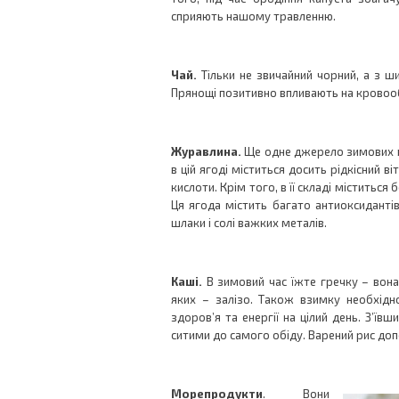
сприяють нашому травленню.
Чай.
Тільки не звичайний чорний, а з ш
Прянощі позитивно впливають на кровооб
Журавлина.
Ще одне джерело зимових ві
в цій ягоді міститься досить рідкісний в
кислоти. Крім того, в її складі міститься 
Ця ягода містить багато антиоксиданті
шлаки і солі важких металів.
Каші.
В зимовий час їжте гречку – вона
яких – залізо. Також взимку необхід
здоров’я та енергії на цілий день. З’їв
ситими до самого обіду. Варений рис доп
Морепродукти
. Вони