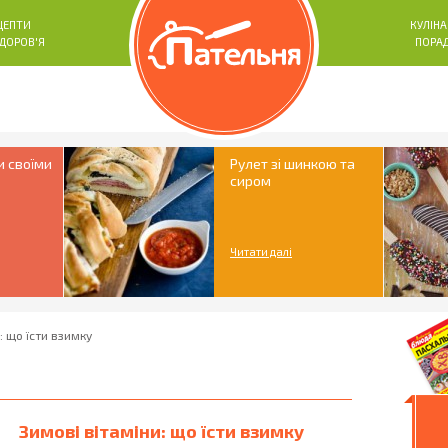
ЦЕПТИ
КУЛІНА
ЗДОРОВ'Я
ПОРА
и своїми
Рулет зі шинкою та
сиром
Читати далі
: що їсти взимку
Зимові вітаміни: що їсти взимку