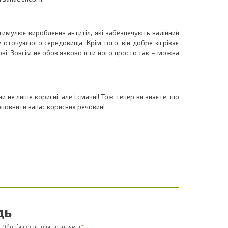
 стимулює вироблення антитіл, які забезпечують надійний
у оточуючого середовища. Крім того, він добре зігріває
ві. Зовсім не обов’язково їсти його просто так – можна
и не лише корисні, але і смачні! Тож тепер ви знаєте, що
поповнити запас корисних речовин!
дь
.
Обов’язкові поля позначені
*