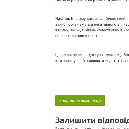
Часник
. В ньому міститься білок, який
захист організму від негативного вплив
взимку, знижує рівень холестерину в кро
покласти часник у салат.
Ці зимові вітаміни доступні кожному. Вон
їсти взимку, щоб підвищити імунітет та 
Залишити коментар
Залишити відпові
Ваша e-mail адреса не оприлюднюватиметься