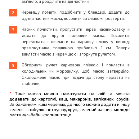
зм’якло, й розділити на дві частини.
Черемшу помити, подрібнити у блендері, додати до
однії з частини масла, посолити за смаком і розтерти.
Часник почистити, пропустити через часникодавку й
додати до другої половини масла. Посолити,
перемішати і викласти на харчову плівку у вигляді
прямокутника товщиною приблизно 1 см. Поверх
викласти масло з черемшою і згорнути рулетом.
Обгорнути рулет харчовою плівкою і покласти в
холодильник чи морозилку, щоб масло затверділо.
Охолоджене масло при подачі до столу нарізати на
скибочки.
*
Таке масло можна намазувати на хліб, а можна
додавати до картоплі, каш, макаронів, запіканок, соусів.
За бажанням, крім черемші, до нього можна додати й іншу
зелень – цибулю, петрушку, круп, зелений часник, молоде
листя кульбаби, кропиви тощо.