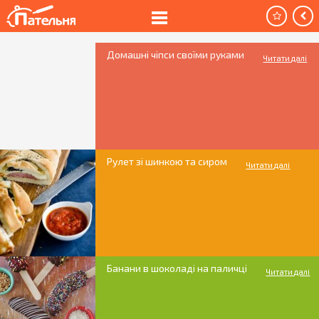
Домашні чіпси своїми руками
Читати далі
Рулет зі шинкою та сиром
Читати далі
Банани в шоколаді на паличці
Читати далі