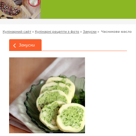
Кулінарний сайт
»
Кулінарні рецепти з фото
»
Закуски
»
Часникове масло
Закуски