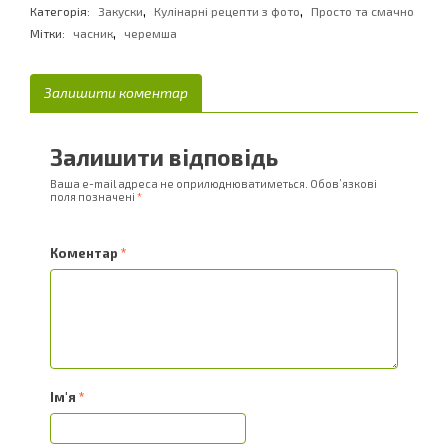
,
,
Категорія:
Закуски
Кулінарні рецепти з фото
Просто та смачно
,
Мітки:
часник
черемша
Залишити коментар
Залишити відповідь
Ваша e-mail адреса не оприлюднюватиметься.
Обов’язкові
поля позначені
*
Коментар
*
Ім'я
*