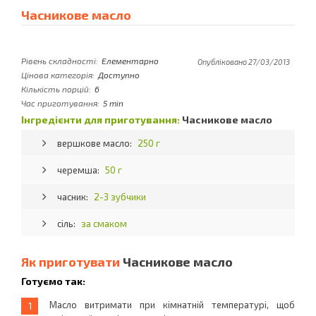
Часникове масло
Рівень складності:
Елементарно
Опубліковано 27/03/2013
Цінова категорія:
Доступно
Кількість порцій:
6
Час приготування:
5 min
Інгредієнти для приготування:
Часникове масло
вершкове масло:
250 г
черемша:
50 г
часник:
2-3 зубчики
сіль:
за смаком
Як приготувати
Часникове масло
Готуємо так:
Масло витримати при кімнатній температурі, щоб