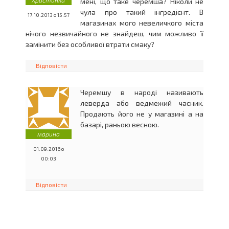
Христинка
мені, що таке черемша? Ніколи не
чула про такий інгредієнт. В
17.10.2013 о 15:57
магазинах мого невеличкого міста
нічого незвичайного не знайдеш, чим можливо її
замінити без особливої ​​втрати смаку?
Відповісти
Черемшу в народі називають
леверда або ведмежий часник.
Продають його не у магазині а на
базарі, раньою весною.
марина
01.09.2016 о
00:03
Відповісти