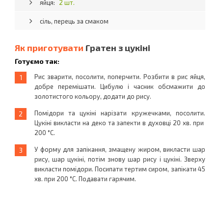
яйця:
2 шт.
сіль, перець за смаком
Як приготувати
Гратен з цукіні
Готуємо так:
Рис зварити, посолити, поперчити. Розбити в рис яйця,
добре перемішати. Цибулю і часник обсмажити до
золотистого кольору, додати до рису.
Помідори та цукіні нарізати кружечками, посолити.
Цукіні викласти на деко та запекти в духовці 20 хв. при
200 °С.
У форму для запікання, змащену жиром, викласти шар
рису, шар цукіні, потім знову шар рису і цукіні. Зверху
викласти помідори. Посипати тертим сиром, запікати 45
хв. при 200 °С. Подавати гарячим.