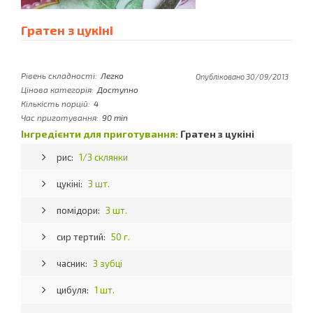
Гратен з цукіні
Рівень складності:
Легко
Опубліковано 30/09/2013
Цінова категорія:
Доступно
Кількість порцій:
4
Час приготування:
90 min
Інгредієнти для приготування:
Гратен з цукіні
рис:
1/3 склянки
цукіні:
3 шт.
помідори:
3 шт.
сир тертий:
50 г.
часник:
3 зубці
цибуля:
1 шт.