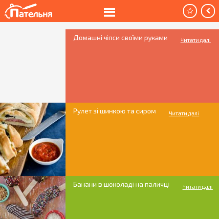
Домашні чіпси своїми руками
Читати далі
Рулет зі шинкою та сиром
Читати далі
Банани в шоколаді на паличці
Читати далі