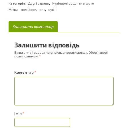
,
Категорія:
Другі страви
Кулінарні рецепти з фото
,
,
Мітки:
помідори
рис
цукіні
Залишити коментар
Залишити відповідь
Ваша e-mail адреса не оприлюднюватиметься.
Обов’язкові
поля позначені
*
Коментар
*
Ім'я
*