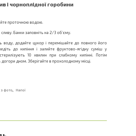
ив і чорноплідної горобини
мийте проточною водою.
 сливу. Банки заповніть на 2/3 об’єму.
іть воду, додайте цукор і перемішайте до повного його
ведіть до кипіння і залийте фруктово-ягідну суміш у
терилізують 10 хвилин при слабкому кипінні. Потім
 догори дном. Зберігайте в прохолодному місці.
,
 з фото
Напої
дь