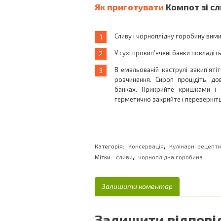
Як приготувати
Компот зі сл
Сливу і чорноплідну горобину ви
У сухі прокип’ячені банки покладіть
В емальованій каструлі закип’ят
розчинення. Сироп процідіть, до
банках. Прикрийте кришками і с
герметично закрийте і переверніть
,
Категорія:
Консервація
Кулінарні рецепти
,
Мітки:
сливи
чорноплідна горобина
Залишити коментар
Залишити відпові