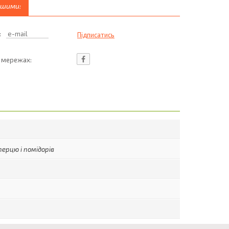
ршими:
:
ц мережах:
ерцю і помідорів