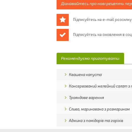
Дізнавайтесь про нові рецепти пе
Підписуйтесь на e-mail розсилку
Підписуйтесь на оновлення в со
Рекомендуємо приготувати:
Квашена капуста
Консервований желейний салат з п
Трояндове варення
Слива, маринована з розмарином
Аджика з помідорів та горіхів