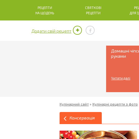
РЕЦЕПТИ
СВЯТКОВІ
РЕ
НА ЩОДЕНЬ
РЕЦЕПТИ
ДЛЯ 
Додати свій рецепт
Домашні чіпс
руками
Читати далі
Кулінарний сайт
»
Кулінарні рецепти з фото
Консервація