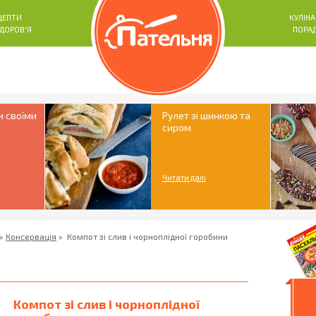
ЦЕПТИ
КУЛІНА
ЗДОРОВ'Я
ПОРА
и своїми
Рулет зі шинкою та
сиром
Читати далі
»
Консервація
»
Компот зі слив і чорноплідної горобини
Компот зі слив і чорноплідної