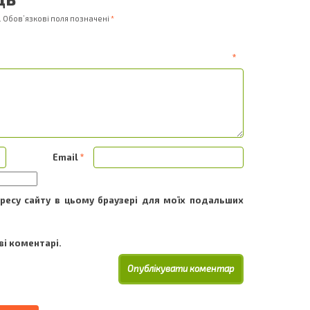
.
Обов’язкові поля позначені
*
ентар
*
Email
*
адресу сайту в цьому браузері для моїх подальших
і коментарі.