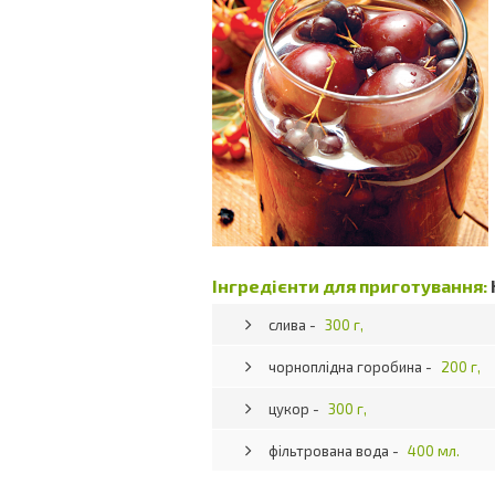
Інгредієнти для приготування:
слива -
300 г,
чорноплідна горобина -
200 г,
цукор -
300 г,
фільтрована вода -
400 мл.