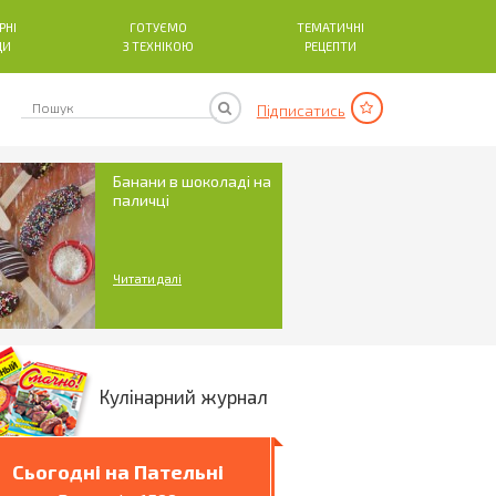
РНІ
ГОТУЄМО
ТЕМАТИЧНІ
ДИ
З ТЕХНІКОЮ
РЕЦЕПТИ
Підписатись
Банани в шоколаді на
паличці
Читати далі
Кулінарний журнал
Сьогодні на Пательні