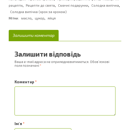
,
,
,
,
рецепти
Рецепти до свята
Смачні подарунки
Солодка випічка
Солодка випічка (крок за кроком)
,
,
Мітки:
масло
цукор
яйця
Залишити коментар
Залишити відповідь
Ваша e-mail адреса не оприлюднюватиметься.
Обов’язкові
поля позначені
*
Коментар
*
Ім'я
*