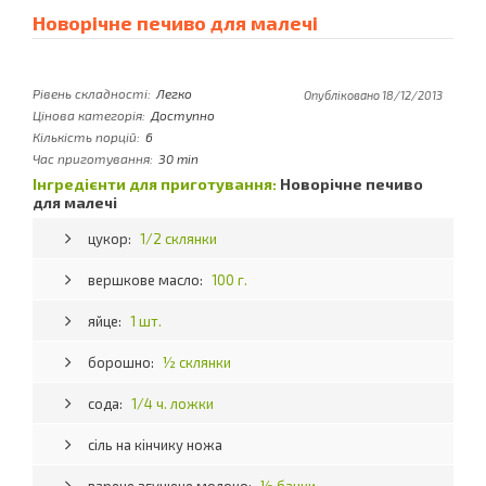
Новорічне печиво для малечі
Рівень складності:
Легко
Опубліковано 18/12/2013
Цінова категорія:
Доступно
Кількість порцій:
6
Час приготування:
30 min
Інгредієнти для приготування:
Новорічне печиво
для малечі
цукор:
1/2 склянки
вершкове масло:
100 г.
яйце:
1 шт.
борошно:
½ склянки
сода:
1/4 ч. ложки
сіль на кінчику ножа