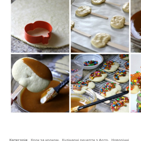
,
,
Категорія:
Крок за кроком
Кулінарні рецепти з фото
Новорічні