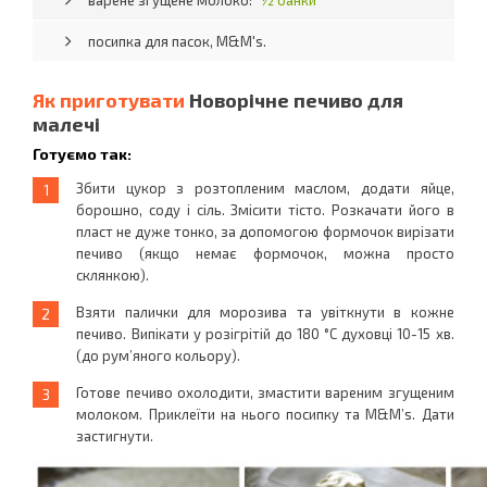
варене згущене молоко:
½ банки
посипка для пасок, M&M's.
Як приготувати
Новорічне печиво для
малечі
Готуємо так:
Збити цукор з розтопленим маслом, додати яйце,
борошно, соду і сіль. Змісити тісто. Розкачати його в
пласт не дуже тонко, за допомогою формочок вирізати
печиво (якщо немає формочок, можна просто
склянкою).
Взяти палички для морозива та увіткнути в кожне
печиво. Випікати у розігрітій до 180 °С духовці 10-15 хв.
(до рум’яного кольору).
Готове печиво охолодити, змастити вареним згущеним
молоком. Приклеїти на нього посипку та M&M’s. Дати
застигнути.