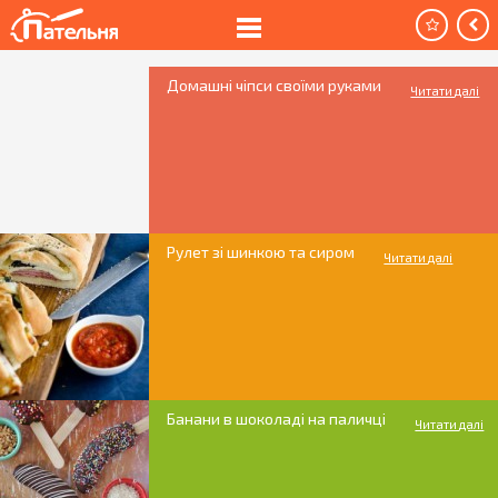
Домашні чіпси своїми руками
Читати далі
Рулет зі шинкою та сиром
Читати далі
Банани в шоколаді на паличці
Читати далі