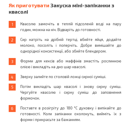
Як приготувати
Закуска міні-запіканки з
квасолі
Квасолю замочіть в теплій підсоленій воді на пару
годин, можна на ніч. Відваріть до готовності.
Сир натріть на дрібній тертці, вбийте яйця, додайте
молоко, посоліть і поперчіть. Добре вимішайте до
однорідної консистенції, або збийте блендером.
Форми для кексів або маффінів змастіть рослинною
олією і викладіть на дно шар квасолі.
Зверху залийте по столовій ложці сирної суміші.
Потім викладіть шар квасолі і знову сирну суміш.
Чергуйте квасолю і сирну суміш до заповнення
формочок.
Поставте в розігріту до 180 °C духовку і випікайте до
готовності. Коли запіканки охолонуть, вийміть їх з
форми і прикрасьте за бажанням.