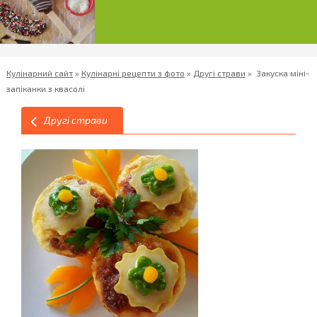
Кулінарний сайт
»
Кулінарні рецепти з фото
»
Другі страви
»
Закуска міні-
запіканки з квасолі
Другі страви