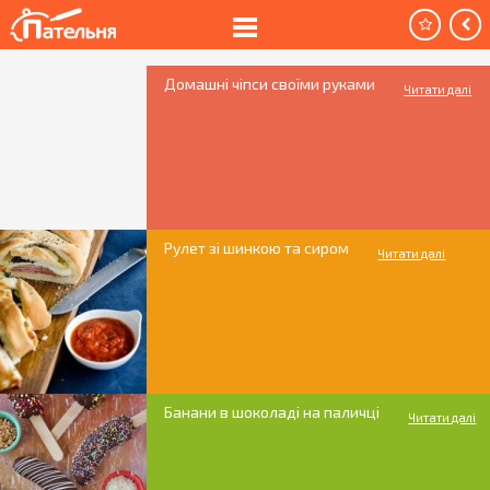
Домашні чіпси своїми руками
Читати далі
Рулет зі шинкою та сиром
Читати далі
Банани в шоколаді на паличці
Читати далі