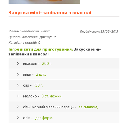
Закуска міні-запіканки з квасолі
Рівень складності:
Легко
Опубліковано 23/08/2013
Цінова категорія:
Доступно
Кількість порцій:
6
Інгредієнти для приготування:
Закуска міні-
запіканки з квасолі
квасоля -
200 г,
яйця -
2 шт.,
сир -
150 г,
молоко -
3 ст. ложки,
сіль і чорний мелений перець -
за смаком,
олія -
для форм.