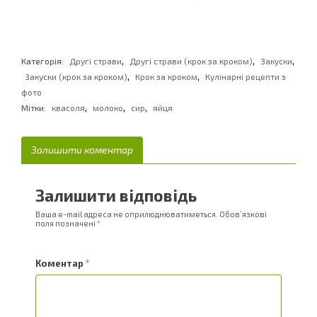
,
,
,
Категорія:
Другі страви
Другі страви (крок за кроком)
Закуски
,
,
Закуски (крок за кроком)
Крок за кроком
Кулінарні рецепти з
фото
,
,
,
Мітки:
квасоля
молоко
сир
яйця
Залишити коментар
Залишити відповідь
Ваша e-mail адреса не оприлюднюватиметься.
Обов’язкові
поля позначені
*
Коментар
*