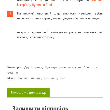
інтер’єру будинків Львів
На верхній овочевий шар викласти нечищені зубці
часнику. Полити страву олією, додати бульйон чи воду,
накрити кришкою і тушкувати рагу на маленькому
вогні до готовності рису.
,
,
Категорія:
Другі страви
Кулінарні рецепти з фото
Просто та
смачно
,
,
,
Мітки:
морква
перець
помідори
рис
Залишити коментар
Залишити відповідь