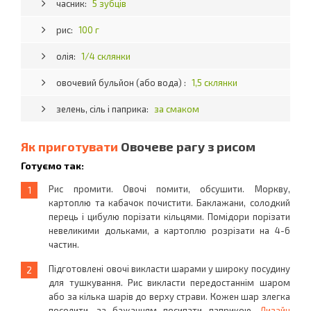
часник:
5 зубців
рис:
100 г
олія:
1/4 склянки
овочевий бульйон (або вода) :
1,5 склянки
зелень, сіль і паприка:
за смаком
Як приготувати
Овочеве рагу з рисом
Готуємо так:
Рис промити. Овочі помити, обсушити. Моркву,
картоплю та кабачок почистити. Баклажани, солодкий
перець і цибулю порізати кільцями. Помідори порізати
невеликими дольками, а картоплю розрізати на 4-6
частин.
Підготовлені овочі викласти шарами у широку посудину
для тушкування. Рис викласти передостаннім шаром
або за кілька шарів до верху страви. Кожен шар злегка
посолити, за бажанням посипати паприкою.
Дизайн