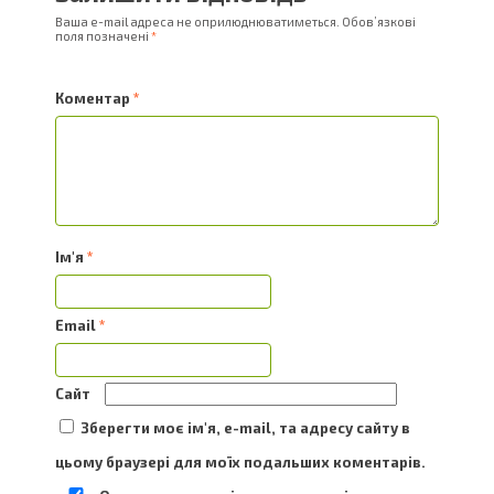
Ваша e-mail адреса не оприлюднюватиметься.
Обов’язкові
поля позначені
*
Коментар
*
Ім'я
*
Email
*
Сайт
Зберегти моє ім'я, e-mail, та адресу сайту в
цьому браузері для моїх подальших коментарів.