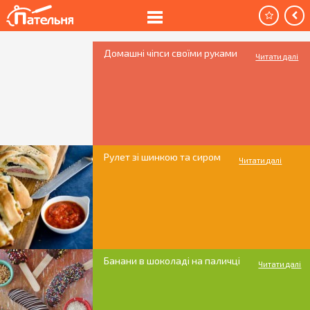
Домашні чіпси своїми руками
Читати далі
Рулет зі шинкою та сиром
Читати далі
Банани в шоколаді на паличці
Читати далі