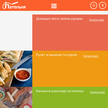
Домашні чіпси своїми руками
Читати далі
Рулет зі шинкою та сиром
Читати далі
Банани в шоколаді на паличці
Читати далі