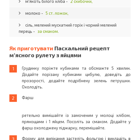
м'якоть білого хліба -
2 скибочки,
молоко -
5 ст. ложок,
сіль, мелений мускатний горіх і чорний мелений
перець -
за смаком.
Як приготувати
Пасхальний рецепт
м’ясного рулету з яйцями
Грудинку поріжте кубиками та обсмажте 5 хвилин.
Додайте порізану кубиками цибулю, доведіть до
прозорості, додайте подрібнену зелень петрушки.
Охолодіть.
Фарш
ретельно вимішайте із замоченим у молоці хлібом,
прянощами і 1 яйцем. Посоліть за смаком. Додайте у
фарш охолоджену піджарку, перемішайте.
Форму для випікання застеліть фольгою і викладіть в