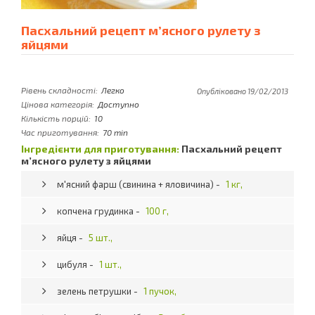
Пасхальний рецепт м’ясного рулету з
яйцями
Рівень складності:
Легко
Опубліковано 19/02/2013
Цінова категорія:
Доступно
Кількість порцій:
10
Час приготування:
70 min
Інгредієнти для приготування:
Пасхальний рецепт
м’ясного рулету з яйцями
м'ясний фарш (свинина + яловичина) -
1 кг,
копчена грудинка -
100 г,
яйця -
5 шт.,
цибуля -
1 шт.,
зелень петрушки -
1 пучок,