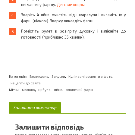
неї частину фаршу.
Детские ковры
Зваріть 4 яйця, очистіть від шкаралупи і вкладіть їх у
фарш (цілком). Зверху викладіть фарш.
Помістіть рулет в розігріту духовку і випікайте до
готовності (приблизно 35 хвилин).
,
,
,
Категорія:
Великдень
Закуски
Кулінарні рецепти з фото
Рецепти до свята
,
,
,
Мітки:
молоко
цибуля
яйця
яловичий фарш
Залишити коментар
Залишити відповідь
Ваша e-mail адреса не оприлюднюватиметься.
Обов’язкові