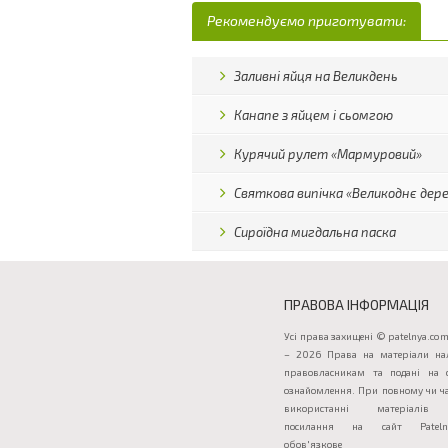
Рекомендуємо приготувати:
Заливні яйця на Великдень
Канапе з яйцем і сьомгою
Курячий рулет «Мармуровий»
Святкова випічка «Великоднє дер
Сироїдна мигдальна паска
ПРАВОВА ІНФОРМАЦІЯ
Усі права захищені © patelnya.com
– 2026 Права на матеріали на
правовласникам та подані на 
ознайомлення. При повному чи ч
використанні матеріалів 
посилання на сайт Patelny
обов'язкове