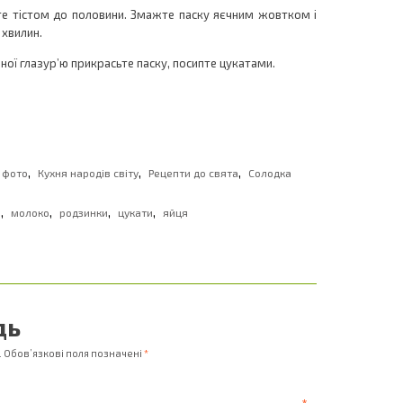
е тістом до половини. Змажте паску яєчним жовтком і
 хвилин.
ної глазур’ю прикрасьте паску, посипте цукатами.
,
,
,
з фото
Кухня народів світу
Рецепти до свята
Солодка
,
,
,
,
е
молоко
родзинки
цукати
яйця
дь
.
Обов’язкові поля позначені
*