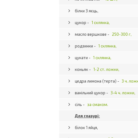
білки 3 яєць,
цукор -
1 склянка,
масло вершкове -
250-300 г,
родзинки -
1 склянка,
цукати -
1 склянка,
коньяк -
1-2 ст. ложки,
цедра лимона (терта) -
3 ч. лож
ванільний цукор -
3-4 ч. ложки,
сіль -
за смаком.
Для глазурі:
білок 1 яйця,