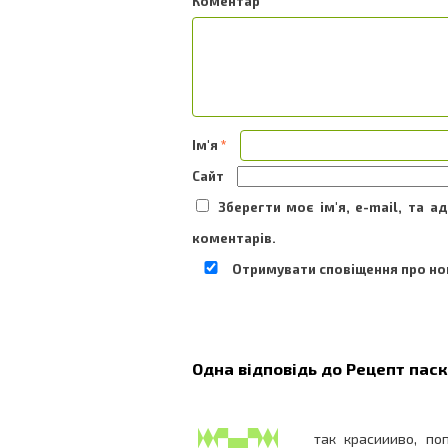
Ком
Ім'я
*
Сайт
Зберегти моє ім'я, e-mail, та 
коментарів.
Отримувати сповіщення про нов
Одна відповідь до
Рецепт паск
так красиииво, по