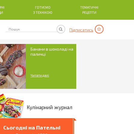
РНІ
ГОТУЄМО
ТЕМАТИЧНІ
ДИ
З ТЕХНІКОЮ
РЕЦЕПТИ
Підписатись
Банани в шоколаді на
паличці
Читати далі
Кулінарний журнал
Сьогодні на Пательні