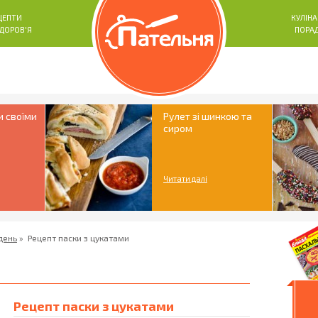
ЦЕПТИ
КУЛІНА
ЗДОРОВ'Я
ПОРА
и своїми
Рулет зі шинкою та
сиром
Читати далі
день
»
Рецепт паски з цукатами
Рецепт паски з цукатами