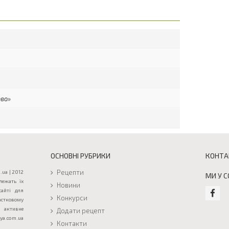
ево»
ОСНОВНІ РУБРИКИ
КОНТА
Рецепти
.ua | 2012
МИ У 
лежать їх
Новини
сайті для
Конкурси
астковому
активне
Додати рецепт
a.com.ua
Контакти