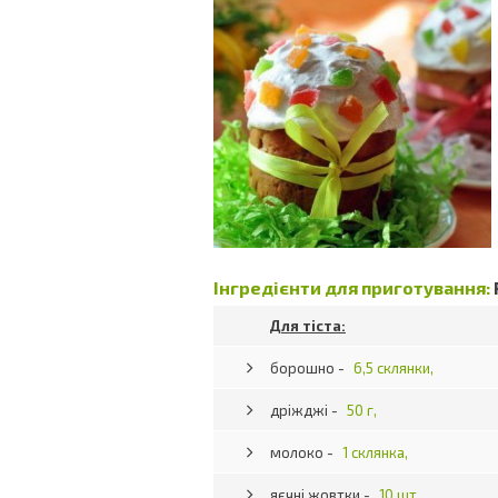
Інгредієнти для приготування:
Для тіста:
борошно -
6,5 склянки,
дріжджі -
50 г,
молоко -
1 склянка,
яєчні жовтки -
10 шт.,