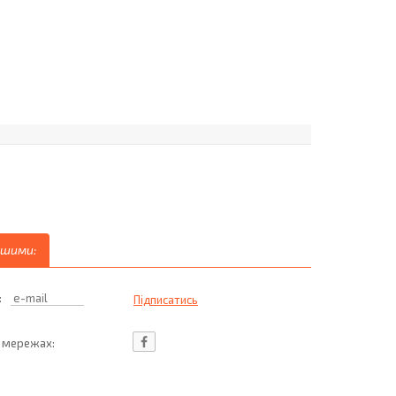
ршими:
:
ц мережах: