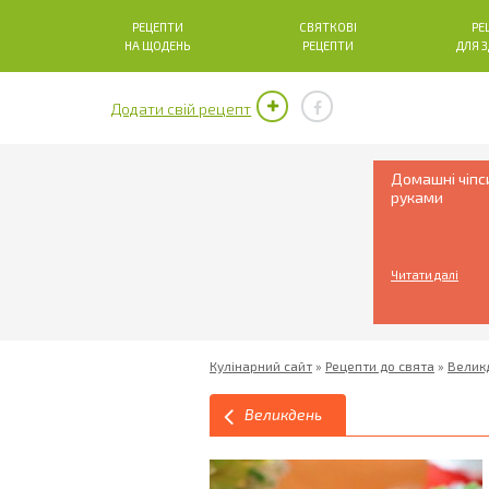
РЕЦЕПТИ
СВЯТКОВІ
РЕ
НА ЩОДЕНЬ
РЕЦЕПТИ
ДЛЯ 
Додати свій рецепт
Домашні чіпс
руками
Читати далі
Кулінарний сайт
»
Рецепти до свята
»
Велик
Великдень