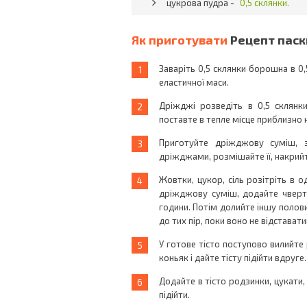
цукрова пудра -
0,5 склянки.
Як приготувати
Рецепт паск
Заваріть 0,5 склянки борошна в 
еластичної маси.
Дріжджі розведіть в 0,5 склянк
поставте в тепле місце приблизно н
Приготуйте дріжджову суміш, 
дріжджами, розмішайте її, накрийт
Жовтки, цукор, сіль розітріть в о
дріжджову суміш, додайте чверть
години. Потім долийте іншу полови
до тих пір, поки воно не відстават
У готове тісто поступово вилийте
коньяк і дайте тісту підійти вдруге.
Додайте в тісто родзинки, цукати,
підійти.