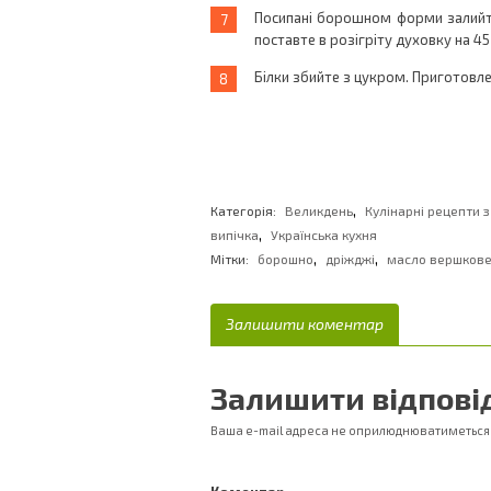
Посипані борошном форми залийт
поставте в розігріту духовку на 45
Білки збийте з цукром. Приготовле
,
Категорія:
Великдень
Кулінарні рецепти 
,
випічка
Українська кухня
,
,
Мітки:
борошно
дріжджі
масло вершков
Залишити коментар
Залишити відпові
Ваша e-mail адреса не оприлюднюватиметься