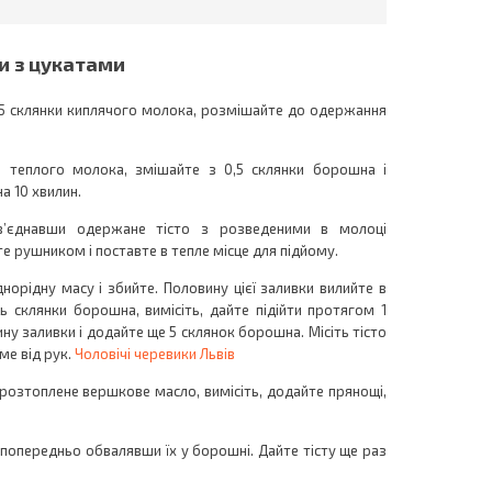
и з цукатами
0,5 склянки киплячого молока, розмішайте до одержання
и теплого молока, змішайте з 0,5 склянки борошна і
а 10 хвилин.
з’єднавши одержане тісто з розведеними в молоці
е рушником і поставте в тепле місце для підйому.
днорідну масу і збийте. Половину цієї заливки вилийте в
 склянки борошна, вимісіть, дайте підійти протягом 1
ну заливки і додайте ще 5 склянок борошна. Місіть тісто
име від рук.
Чоловічі черевики Львів
 розтоплене вершкове масло, вимісіть, додайте прянощі,
 попередньо обвалявши їх у борошні. Дайте тісту ще раз