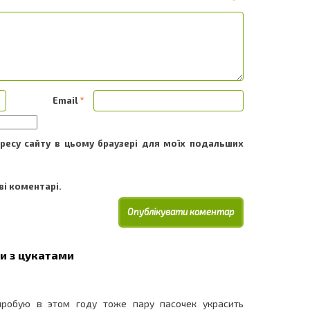
ентар
*
Email
*
адресу сайту в цьому браузері для моїх подальших
і коментарі.
и з цукатами
пробую в этом году тоже пару пасочек украсить