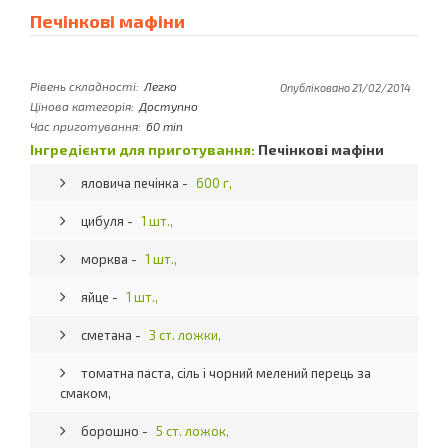
Печінкові мафіни
Рівень складності:
Легко
Опубліковано 21/02/2014
Цінова категорія:
Доступно
Час приготування:
60 min
Інгредієнти для приготування:
Печінкові мафіни
яловича печінка -
600 г,
цибуля -
1 шт.,
морква -
1 шт.,
яйце -
1 шт.,
сметана -
3 ст. ложки,
томатна паста, сіль і чорний мелений перець за
смаком,
борошно -
5 ст. ложок,