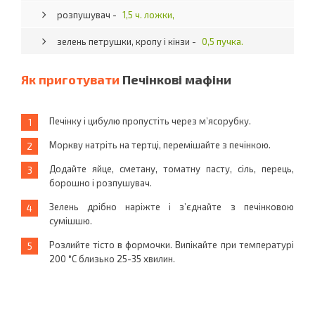
розпушувач -
1,5 ч. ложки,
зелень петрушки, кропу і кінзи -
0,5 пучка.
Як приготувати
Печінкові мафіни
Печінку і цибулю пропустіть через м’ясорубку.
Моркву натріть на тертці, перемішайте з печінкою.
Додайте яйце, сметану, томатну пасту, сіль, перець,
борошно і розпушувач.
Зелень дрібно наріжте і з’єднайте з печінковою
сумішшю.
Розлийте тісто в формочки. Випікайте при температурі
200 °С близько 25-35 хвилин.