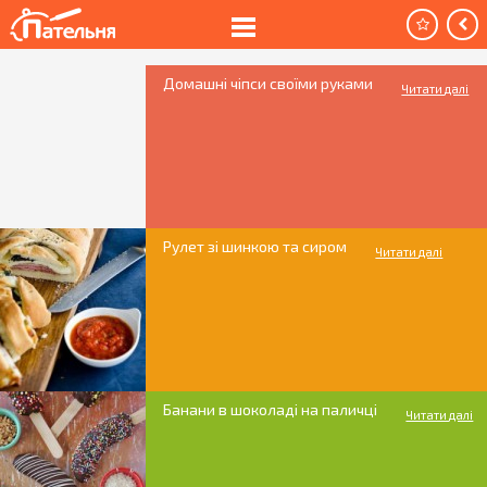
Домашні чіпси своїми руками
Читати далі
Рулет зі шинкою та сиром
Читати далі
Банани в шоколаді на паличці
Читати далі