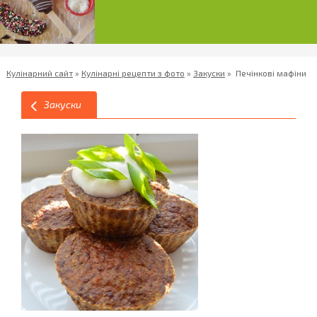
Кулінарний сайт
»
Кулінарні рецепти з фото
»
Закуски
»
Печінкові мафіни
Закуски