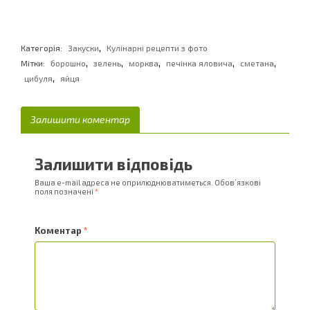
,
Категорія:
Закуски
Кулінарні рецепти з фото
,
,
,
,
,
Мітки:
борошно
зелень
морква
печінка яловича
сметана
,
цибуля
яйця
Залишити коментар
Залишити відповідь
Ваша e-mail адреса не оприлюднюватиметься.
Обов’язкові
поля позначені
*
Коментар
*