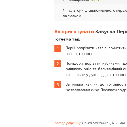
сіль, суміш свіжомеленого перцю
за смаком
Як приготувати
Закуска Пер
Готуємо так:
Перці розрізати навпіл, почистит
напівготовності.
Помідори порізати кубиками, дод
оливкову олію та бальзамічний оц
та запікати у духовці до готовності
За кілька хвилин до готовності
розплавлення сиру. Посипати подр
Автор рецепту:
Ольга Максимюк, м. Львів