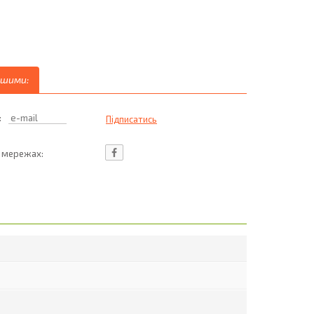
ршими:
:
ц мережах: