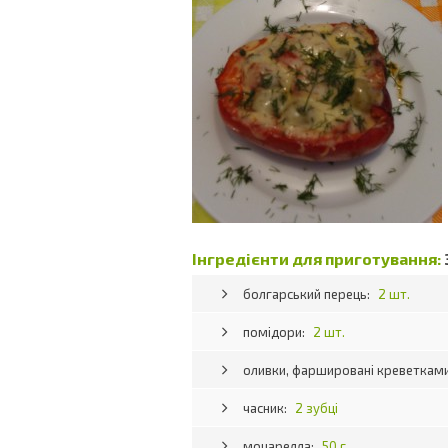
Інгредієнти для приготування:
болгарський перець:
2 шт.
помідори:
2 шт.
оливки, фаршировані креветкам
часник:
2 зубці
моцарелла:
50 г.