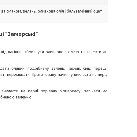
 за смаком, зелень, оливкова олія і бальзамічний оцет
ці “Заморські”
и від насіння, збризнути оливковою олією та запекти до
ати оливки, подрібнену зелень, часник, сіль, перець,
ет, перемішати. Приготовану начинку викласти на перці
.
 викласти на перці порізану моцареллу, запікати до
ібненою зеленню.