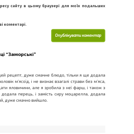
адресу сайту в цьому браузері для моїх подальших
і коментарі.
ці “Заморські”
ей рецепт, дуже смачне блюдо, тільки я ще додала
чоловік м’ясоїд, і не визнає взагалі страви без м’яса,
ати яловичини, але я зробила з неї фарш, і також з
и додала перець, і замість сиру моцарелла, додала
ий, дуже смачно вийшло.