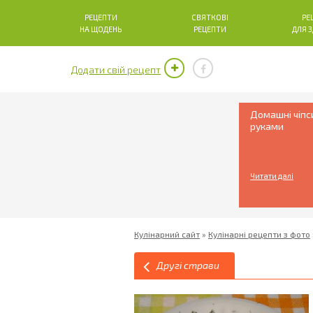
РЕЦЕПТИ
СВЯТКОВІ
РЕ
НА ЩОДЕНЬ
РЕЦЕПТИ
ДЛЯ 
Додати свій рецепт
Домашні чіпс
руками
Читати далі
Кулінарний сайт
»
Кулінарні рецепти з фото
Другі страви