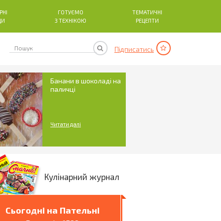
РНІ
ГОТУЄМО
ТЕМАТИЧНІ
ДИ
З ТЕХНІКОЮ
РЕЦЕПТИ
Підписатись
Банани в шоколаді на
паличці
Читати далі
Кулінарний журнал
Сьогодні на Пательні