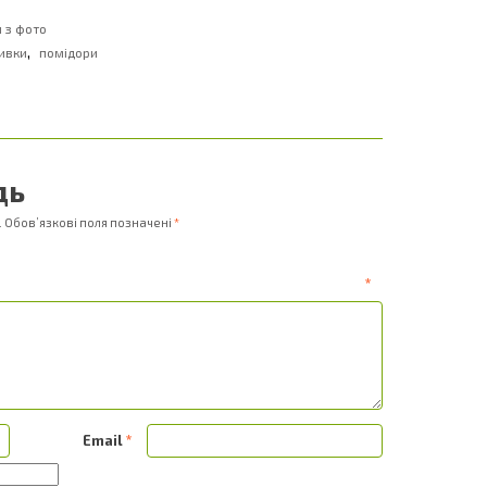
и з фото
,
ивки
помідори
дь
.
Обов’язкові поля позначені
*
ентар
*
Email
*