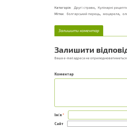
,
Категорія:
Другі страви
Кулінарні рецепт
,
,
Мітки:
болгарський перець
моцарела
ол
Залишити коментар
Залишити відпові
Ваша e-mail адреса не оприлюднюватиметься
Ком
Ім'я
*
Сайт