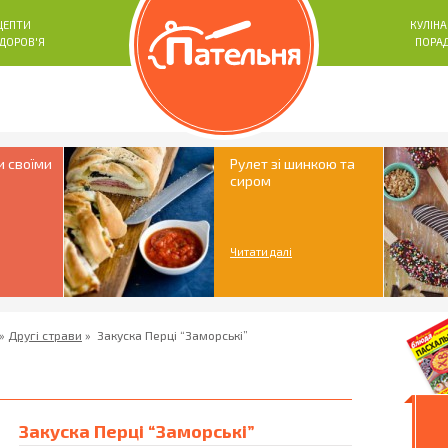
ЦЕПТИ
КУЛІНА
ЗДОРОВ'Я
ПОРА
и своїми
Рулет зі шинкою та
сиром
Читати далі
»
Другі страви
»
Закуска Перці “Заморські”
Закуска Перці “Заморські”