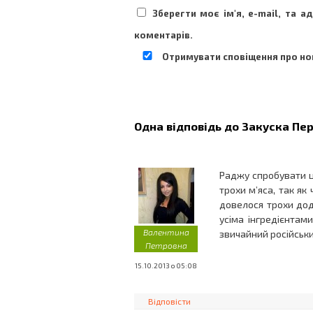
Зберегти моє ім'я, e-mail, та 
коментарів.
Отримувати сповіщення про нов
Одна відповідь до
Закуска Пер
Раджу спробувати ц
трохи м’яса, так як 
довелося трохи дод
усіма інгредієнтам
Валентина
звичайний російськ
Петровна
15.10.2013 о 05:08
Відповісти