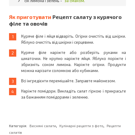
сік лимона і зелень -
за смаком.
Як приготувати
Рецепт салату з курячого
філе та овочів
Куряче філе і яйця відваріть. Огірки очистіть від шкірки.
Яблуко очистіть від шкірки і серцевини.
Куряче філе наріжте або розберіть руками на
шматочки. Не крупно наріжте яйця. Яблуко поріжте і
збризніть соком лимона. Наріжте огірки. Продукти
можна нарізати соломкою або кубиками.
Всі інгредієнти перемішайте. Заправте майонезом.
Наріжте помідори. Викладіть салат гіркою і прикрасьте
за бажанням помідорами і зеленню.
,
,
Категорія:
Весняні салати
Кулінарні рецепти з фото
Рецепти
салатів