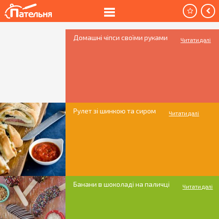
Домашні чіпси своїми руками
Читати далі
Рулет зі шинкою та сиром
Читати далі
Банани в шоколаді на паличці
Читати далі