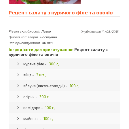
Рецепт салату з курячого філе та овочів
Рівень складності:
Легко
Опубліковано 14/08/2013
Цінова категорія:
Доступно
Час приготування:
40 min
Інгредієнти для приготування:
Рецепт салату з
курячого філе та овочів
куряче філе -
300 г,
яйця -
3 шт.,
яблука (кисло-солодкі) -
100 г,
огірки -
300 г,
помідори -
100 г,
майонез -
100 г,