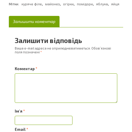
,
,
,
,
,
Мітки:
куряче філе
майонез
огірки
помідори
яблука
яйця
Залишити коментар
Залишити відповідь
Ваша e-mail адреса не оприлюднюватиметься.
Обов’язкові
поля позначені
*
Коментар
*
Ім'я
*
Email
*