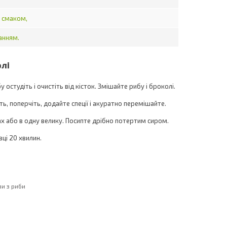
 смаком,
анням.
олі
 остудіть і очистіть від кісток. Змішайте рибу і броколі.
ть, поперчіть, додайте спеції і акуратно перемішайте.
х або в одну велику. Посипте дрібно потертим сиром.
вці 20 хвилин.
ви з риби