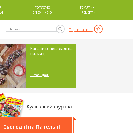
РНІ
ГОТУЄМО
ТЕМАТИЧНІ
ДИ
З ТЕХНІКОЮ
РЕЦЕПТИ
Підписатись
Банани в шоколаді на
паличці
Читати далі
Кулінарний журнал
Сьогодні на Пательні