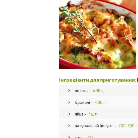
Інгредієнти для приготування:
лосось -
400 г,
броколі -
400 г,
яйце -
1 шт.,
натуральний йогурт -
200-300 г
сир -
30 г,