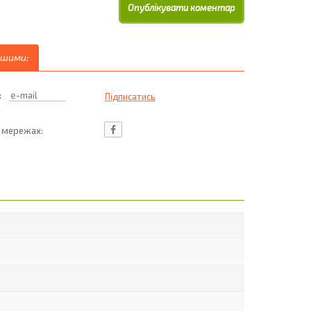
ршими:
:
ц мережах: