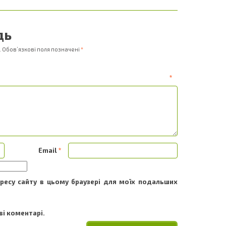
дь
.
Обов’язкові поля позначені
*
ентар
*
Email
*
адресу сайту в цьому браузері для моїх подальших
і коментарі.