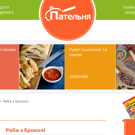
ЦЕПТИ
КУЛІНА
ЗДОРОВ'Я
ПОРА
и своїми
Рулет зі шинкою та
сиром
Читати далі
»
Риба з броколі
Риба з броколі