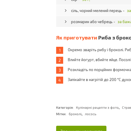
сіль, чорний мелений перець -
за
розмарин або чебрець -
за баж
Як приготувати
Риба з брок
Окремо зваріть рибу і броколі. Рибу
Влийте йогурт, вбийте яйце. Посолі
Розкладіть по порційних формочка
Запікайте в нагрітій до 200 °С духо
,
Категорія:
Кулінарні рецепти з фото
Стра
,
Мітки:
броколі
лосось