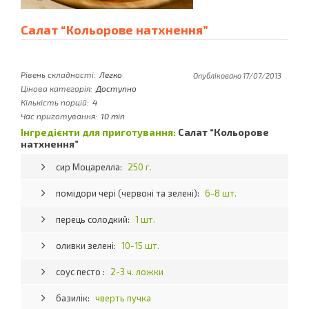
Салат “Кольорове натхнення”
Рівень складності:
Легко
Опубліковано 17/07/2013
Цінова категорія:
Доступно
Кількість порцій:
4
Час приготування:
10 min
Інгредієнти для приготування:
Салат “Кольорове
натхнення”
сир Моцарелла:
250 г.
помідори чері (червоні та зелені):
6-8 шт.
перець солодкий:
1 шт.
оливки зелені:
10-15 шт.
соус песто :
2-3 ч. ложки
базилік:
чверть пучка