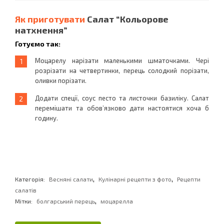
Як приготувати
Салат “Кольорове
натхнення”
Готуємо так:
Моцарелу нарізати маленькими шматочками. Чері
розрізати на четвертинки, перець солодкий порізати,
оливки порізати.
Додати спеції, соус песто та листочки базиліку. Салат
перемішати та обов’язково дати настоятися хоча б
годину.
,
,
Категорія:
Весняні салати
Кулінарні рецепти з фото
Рецепти
салатів
,
Мітки:
болгарський перець
моцарелла