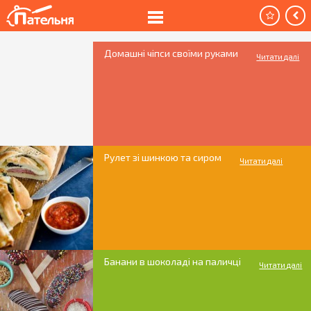
Домашні чіпси своїми руками
Читати далі
Рулет зі шинкою та сиром
Читати далі
Банани в шоколаді на паличці
Читати далі