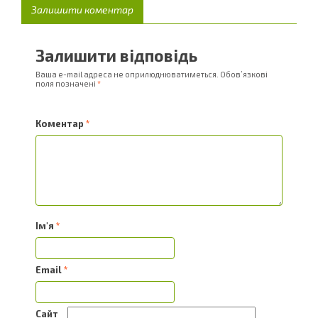
Залишити коментар
Залишити відповідь
Ваша e-mail адреса не оприлюднюватиметься.
Обов’язкові
поля позначені
*
Коментар
*
Ім'я
*
Email
*
Сайт