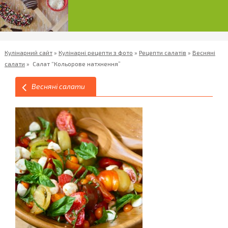
Кулінарний сайт
»
Кулінарні рецепти з фото
»
Рецепти салатів
»
Весняні
салати
»
Салат “Кольорове натхнення”
Весняні салати