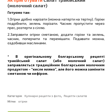
Як приготувати
Салат тракійський
(молочний салат)
Готуємо так:
1.Огірки дрібно нарізати (можна натерти на тертку). Горіхи
подрібнити, зелень порізати. Часник пропустити через
прес, розтерти з сіллю.
2.Заправити огірки сметаною, додати горіхи та зелень,
часник, поперчити та перемішати. Подавати можна,
оздобивши маслинами.
° В оригінальному болгарському рецепті
тракійський салат (або молочний салат)
заправляється традиційним болгарським молочним
продуктом – “кисле мляко”, але його можна замінити
сметаною чи кефіром.
,
Категорія:
Кулінарні рецепти з фото
Рецепти салатів
Мітки:
огірки