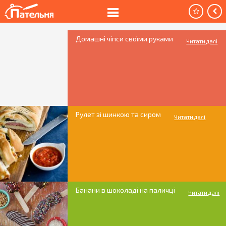
Домашні чіпси своїми руками
Читати далі
Рулет зі шинкою та сиром
Читати далі
Банани в шоколаді на паличці
Читати далі