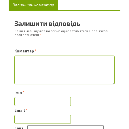
Залишити коментар
Залишити відповідь
Ваша e-mail адреса не оприлюднюватиметься.
Обов’язкові
поля позначені
*
Коментар
*
Ім'я
*
Email
*
Сайт