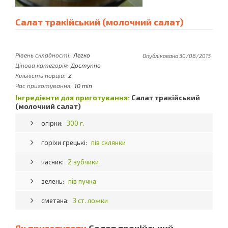
Салат тракійський (молочний салат)
Рівень складності:
Легко
Опубліковано 30/08/2013
Цінова категорія:
Доступно
Кількість порцій:
2
Час приготування:
10 min
Інгредієнти для приготування:
Салат тракійський
(молочний салат)
огірки:
300 г.
горіхи грецькі:
пів склянки
часник:
2 зубчики
зелень:
пів пучка
сметана:
3 ст. ложки