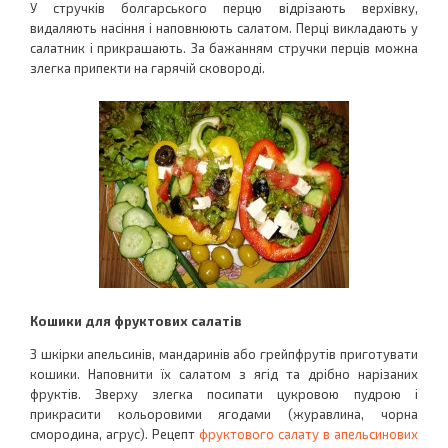
У стручків болгарського перцю відрізають верхівку,
видаляють насіння і наповнюють салатом. Перці викладають у
салатник і прикрашають. За бажанням стручки перців можна
злегка припекти на гарячій сковороді.
Кошики для фруктових салатів
З шкірки апельсинів, мандаринів або грейпфрутів приготувати
кошики. Наповнити їх салатом з ягід та дрібно нарізаних
фруктів. Зверху злегка посипати цукровою пудрою і
прикрасити кольоровими ягодами (журавлина, чорна
смородина, агрус). Рецепт
фруктового салату в апельсинових