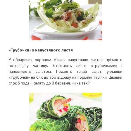
«Трубочки» з капустяного листя
У обварених окропом м’яких капустяних листків зрізають
потовщену частину. Згортають листя «трубочками» і
наповнюють салатом. Подають такий салат, уклавши
«трубочки» на блюдо або відразу на порційні тарілки. Цікавий
спосіб подачі салату до 8 березня, чи не так?