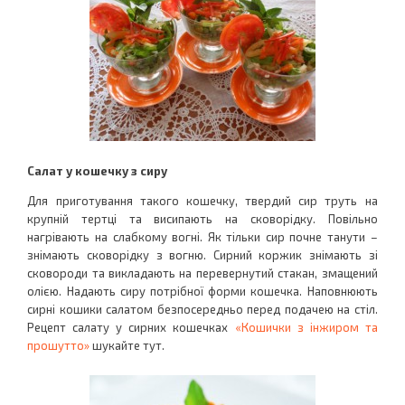
Салат у кошечку з сиру
Для приготування такого кошечку, твердий сир труть на
крупній тертці та висипають на сковорідку. Повільно
нагрівають на слабкому вогні. Як тільки сир почне танути –
знімають сковорідку з вогню. Сирний коржик знімають зі
сковороди та викладають на перевернутий стакан, змащений
олією. Надають сиру потрібної форми кошечка. Наповнюють
сирні кошики салатом безпосередньо перед подачею на стіл.
Рецепт салату у сирних кошечках
«Кошички з інжиром та
прошутто»
шукайте тут.