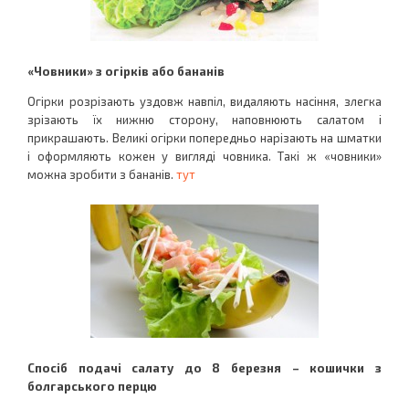
«Човники» з огірків або бананів
Огірки розрізають уздовж навпіл, видаляють насіння, злегка
зрізають їх нижню сторону, наповнюють салатом і
прикрашають. Великі огірки попередньо нарізають на шматки
і оформляють кожен у вигляді човника. Такі ж «човники»
можна зробити з бананів.
тут
Спосіб подачі салату до 8 березня – кошички з
болгарського перцю