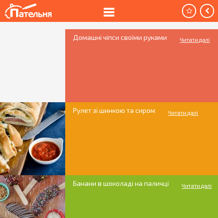
Домашні чіпси своїми руками
Читати далі
Рулет зі шинкою та сиром
Читати далі
Банани в шоколаді на паличці
Читати далі