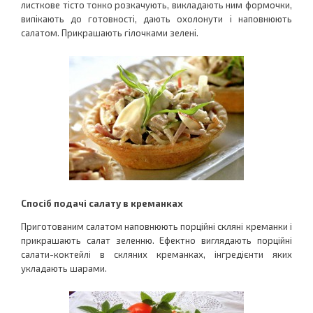
листкове тісто тонко розкачують, викладають ним формочки,
випікають до готовності, дають охолонути і наповнюють
салатом. Прикрашають гілочками зелені.
Спосіб подачі салату в креманках
Приготованим салатом наповнюють порційні скляні креманки і
прикрашають салат зеленню. Ефектно виглядають порційні
салати-коктейлі в скляних креманках, інгредієнти яких
укладають шарами.