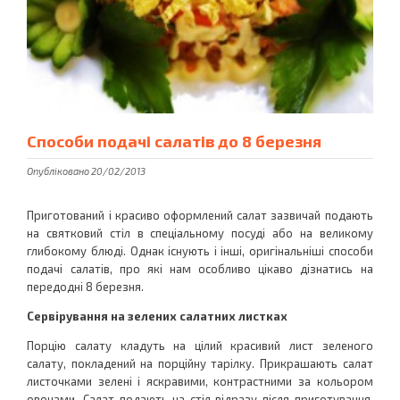
Способи подачі салатів до 8 березня
Опубліковано 20/02/2013
Приготований і красиво оформлений салат зазвичай подають
на святковий стіл в спеціальному посуді або на великому
глибокому блюді. Однак існують і інші, оригінальніші способи
подачі салатів, про які нам особливо цікаво дізнатись на
передодні 8 березня.
Сервірування на зелених салатних листках
Порцію салату кладуть на цілий красивий лист зеленого
салату, покладений на порційну тарілку. Прикрашають салат
листочками зелені і яскравими, контрастними за кольором
овочами. Салат подають на стіл відразу після приготування.