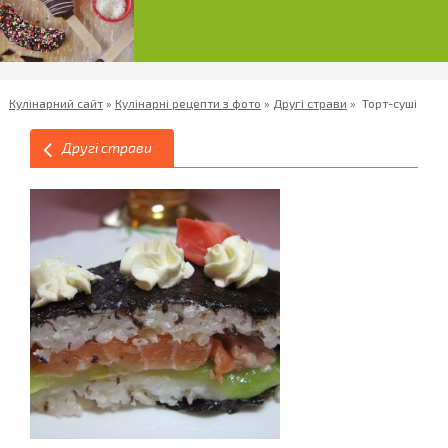
Кулінарний сайт
»
Кулінарні рецепти з фото
»
Другі страви
»
Торт-суші
Другі страви