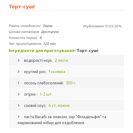
Торт-суші
Рівень складності:
Легко
Опубліковано 17/03/2014
Цінова категорія:
Доступно
Кількість порцій:
6
Час приготування:
120 min
Інгредієнти для приготування:
Торт-суші
водорості норі:
2 листи
круглий рис:
1 склянка
лосось слабосолений:
300 г.
огірки :
1-2 шт.
соєвий соус:
4 ст. ложки
паста Васабі за смаком, сир "Філадельфія" та
маринований імбир для оздоблення.