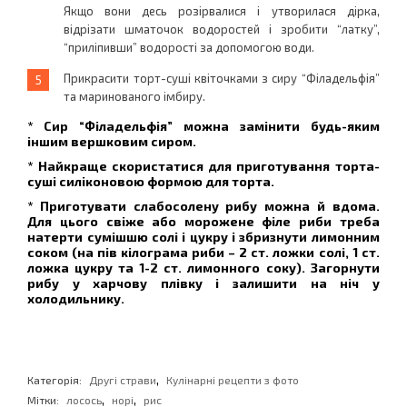
Якщо вони десь розірвалися і утворилася дірка,
відрізати шматочок водоростей і зробити “латку”,
“приліпивши” водорості за допомогою води.
Прикрасити торт-суші квіточками з сиру “Філадельфія”
та маринованого імбиру.
* Сир “Філадельфія” можна замінити будь-яким
іншим вершковим сиром.
* Найкраще скористатися для приготування торта-
суші силіконовою формою для торта.
* Приготувати слабосолену рибу можна й вдома.
Для цього свіже або морожене філе риби треба
натерти сумішшю солі і цукру і збризнути лимонним
соком (на пів кілограма риби – 2 ст. ложки солі, 1 ст.
ложка цукру та 1-2 ст. лимонного соку). Загорнути
рибу у харчову плівку і залишити на ніч у
холодильнику.
,
Категорія:
Другі страви
Кулінарні рецепти з фото
,
,
Мітки:
лосось
норі
рис