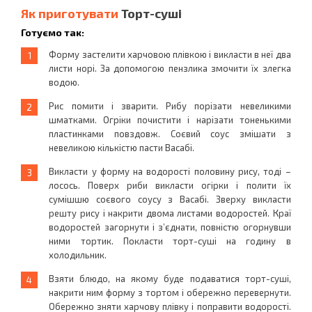
Як приготувати
Торт-суші
Готуємо так:
Форму застелити харчовою плівкою і викласти в неї два
листи норі. За допомогою пензлика змочити їх злегка
водою.
Рис помити і зварити. Рибу порізати невеликими
шматками. Огріки почистити і нарізати тоненькими
пластинками повздовж. Соєвий соус змішати з
невеликою кількістю пасти Васабі.
Викласти у форму на водорості половину рису, тоді –
лосось. Поверх риби викласти огірки і полити їх
сумішшю соєвого соусу з Васабі. Зверху викласти
решту рису і накрити двома листами водоростей. Краї
водоростей загорнути і з’єднати, повністю огорнувши
ними тортик. Покласти торт-суші на годину в
холодильник.
Взяти блюдо, на якому буде подаватися торт-суші,
накрити ним форму з тортом і обережно перевернути.
Обережно зняти харчову плівку і поправити водорості.