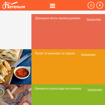
Домашні чіпси своїми руками
Читати далі
Рулет зі шинкою та сиром
Читати далі
Банани в шоколаді на паличці
Читати далі