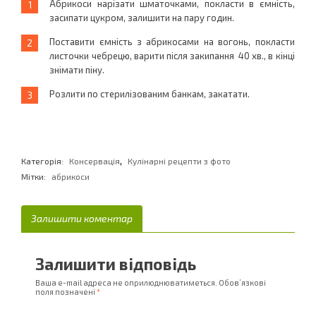
Абрикоси нарізати шматочками, покласти в ємність,
засипати цукром, залишити на пару годин.
Поставити ємність з абрикосами на вогонь, покласти
листочки чебрецю, варити після закипання 40 хв., в кінці
знімати піну.
Розлити по стерилізованим банкам, закатати.
,
Категорія:
Консервація
Кулінарні рецепти з фото
Мітки:
абрикоси
Залишити коментар
Залишити відповідь
Ваша e-mail адреса не оприлюднюватиметься.
Обов’язкові
поля позначені
*